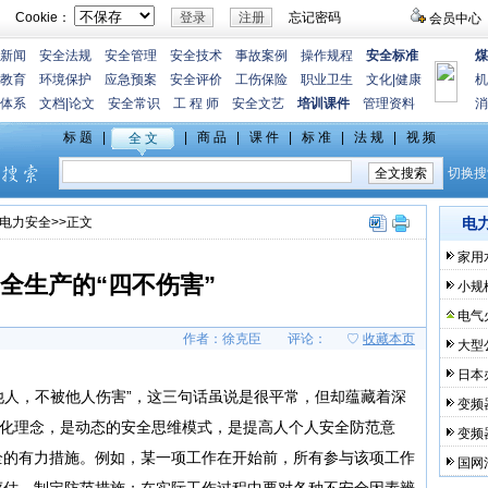
Cookie：
忘记密码
会员中心
新闻
安全法规
安全管理
安全技术
事故案例
操作规程
安全标准
煤
教育
环境保护
应急预案
安全评价
工伤保险
职业卫生
文化
|
健康
机
体系
文档
|
论文
安全常识
工 程 师
安全文艺
培训课件
管理资料
消
电力安全
>>正文
电
家用
全生产的“四不伤害”
小规
电气
作者：徐克臣
评论：
♡
收藏本页
大型
日本
人，不被他人伤害”，这三句话虽说是很平常，但却蕴藏着深
变频
文化理念，是动态的安全思维模式，是提高人个人安全防范意
变频
全的有力措施。例如，某一项工作在开始前，所有参与该项工作
国网
评估、制定防范措施；在实际工作过程中要对各种不安全因素辨