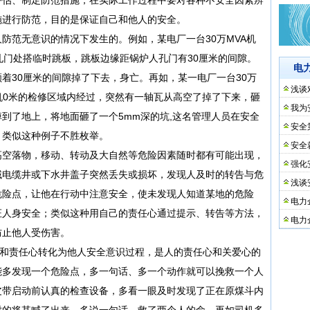
施进行防范，目的是保证自己和他人的安全。
范无意识的情况下发生的。例如，某电厂一台30万MVA机
孔门处搭临时跳板，跳板边缘距锅炉人孔门有30厘米的间隙。
电
着30厘米的间隙掉了下去，身亡。再如，某一电厂一台30万
浅谈
机0米的检修区域内经过，突然有一轴瓦从高空了掉了下来，砸
我为
到了地上，将地面砸了一个5mm深的坑,这名管理人员在安全
安全
。类似这种例子不胜枚举。
安全
空落物，移动、转动及大自然等危险因素随时都有可能出现，
强化
域电缆井或下水井盖子突然丢失或损坏，发现人及时的转告与危
浅谈
危险点，让他在行动中注意安全，使未发现人知道某地的危险
电力
证人身安全；类似这种用自己的责任心通过提示、转告等方法，
电力
防止他人受伤害。
和责任心转化为他人安全意识过程，是人的责任心和关爱心的
能多发现一个危险点，多一句话、多一个动作就可以挽救一个人
皮带启动前认真的检查设备，多看一眼及时发现了正在原煤斗内
时的将其喊了出来，多说一句话，救了两个人的命。再如司机多