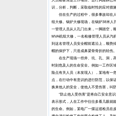
识，分析，判断，采取临时性的应对措
但在生产的过程中，很多事故却在人防
组大修。锅炉大修现场，在锅炉38米人
一管理人员从人孔门出来，一脚踏空，顺
MVA机组大修，一名检修管理人员从汽
到这名管理人员安全帽前遮沿上，顺势掉
帽的保护下，只造成鼻梁骨骨折的轻伤
在生产现场一些井、坑、孔、洞，高
时刻危及人的生命安全。例如一工作区
险点有关人员（未发现人），某地有一
点，在行动中有意识的进行防范，以保
换来他人的安全，使他人不受伤害，叫
“防止他人受伤害”是将自己安全意识
表示形式，人在工作中往往多看几眼就
的生命。例如，某电厂一煤运巡检员在
擅自进行检修工作的两个检修工人，及