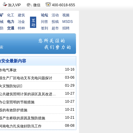
加入VIP
微信
400-6018-655
矿
化工
建筑
论坛
活动
视频
械
电力
冶金
问答
投稿
MSDS
防
交通
特种
签到
超市
招聘
力安全最新内容
10-16
水电气事故
03-06
模生产厂区电动叉车充电问题探讨
01-29
火灾预防知识
10-27
公共建筑照明计算的误区及其改进…
10-27
办公室照明的节能措施
10-21
器的有效防护措施
10-21
器产生桥联的原因及预防措施
08-08
河南电力扎实做好防汛工作