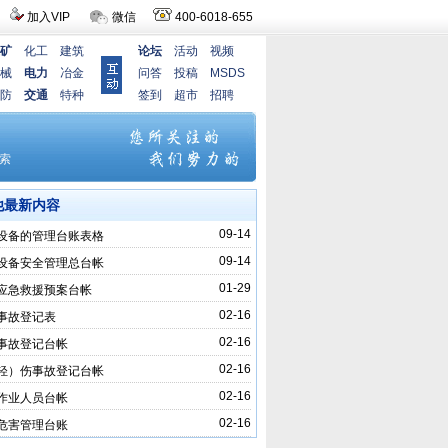
加入VIP
微信
400-6018-655
矿
化工
建筑
论坛
活动
视频
械
电力
冶金
问答
投稿
MSDS
防
交通
特种
签到
超市
招聘
他最新内容
09-14
设备的管理台账表格
09-14
设备安全管理总台帐
01-29
应急救援预案台帐
02-16
事故登记表
02-16
事故登记台帐
02-16
轻）伤事故登记台帐
02-16
作业人员台帐
02-16
危害管理台账