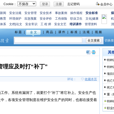
Cookie：
忘记密码
会员中心
新闻
安全法规
安全管理
安全技术
事故案例
操作规程
安全标准
煤
教育
环境保护
应急预案
安全评价
工伤保险
职业卫生
文化
|
健康
机
体系
文档
|
论文
安全常识
工 程 师
安全文艺
培训课件
管理资料
消
其
特种
管理应及时打“补丁”
特种
项目
评论：
♡
收藏本页
伤亡
死亡
工作。系统有漏洞了，就要打个“补丁”将它补上。安全生产也
重（
之中，各项安全管理制度在维护安全生产的同时，也都在接受着
特种
职业