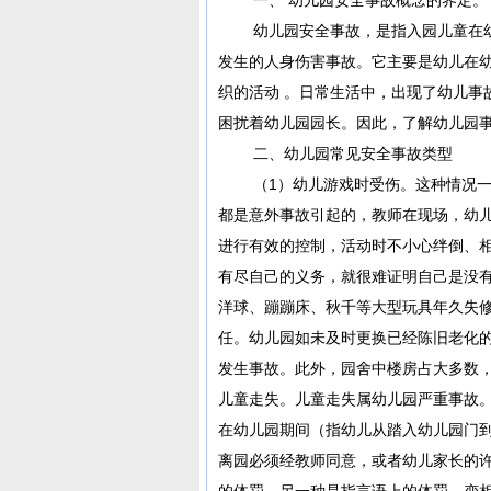
幼儿园安全事故，是指入园儿童在幼
发生的人身伤害事故。它主要是幼儿在
织的活动 。日常生活中，出现了幼儿事
困扰着幼儿园园长。因此，了解幼儿园
二、幼儿园常见安全事故类型
（1）幼儿游戏时受伤。这种情况一般
都是意外事故引起的，教师在现场，幼
进行有效的控制，活动时不小心绊倒、
有尽自己的义务，就很难证明自己是没
洋球、蹦蹦床、秋千等大型玩具年久失
任。幼儿园如未及时更换已经陈旧老化
发生事故。此外，园舍中楼房占大多数
儿童走失。儿童走失属幼儿园严重事故
在幼儿园期间（指幼儿从踏入幼儿园门
离园必须经教师同意，或者幼儿家长的
的体罚。另一种是指言语上的体罚。变