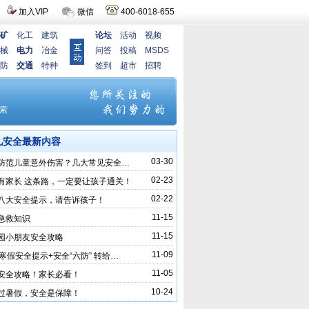
加入VIP
微信
400-6018-655
矿
化工
建筑
论坛
活动
视频
械
电力
冶金
问答
投稿
MSDS
防
交通
特种
签到
超市
招聘
儿安全最新内容
03-30
防范儿童意外伤害？几大常见安全…
02-23
有家长 这条路，一定要让孩子通关！
02-22
八大安全提示，请告诉孩子！
11-15
急救知识
11-15
园小朋友安全攻略
11-09
条寒假安全提示+安全“六防” 转给…
11-05
安全攻略！家长必看！
10-24
过暑假，安全是保障！