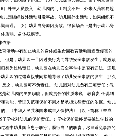
（6）外来人员侵入。幼儿园的门卫制度不严，外来人员容易趁
）幼儿园组织校外活动引发事故。幼儿园外出活动，如果组织不
不期而遇。（8）幼儿自身原因所致。很多场合下是由于幼儿身
、体质弱、身体残疾等。
律依据
育活动中有防止幼儿的身体或生命因教育活动而遭受侵害的
人，但是，幼儿园一旦因过失行为而导致安全事故发生，就必须
因归类为过错责任，幼儿园在幼儿安全事件中是否有违法、违规
果幼儿园的过错直接或间接地导致了幼儿安全事故的发生，那么
。反之，幼儿园可不负责任。 幼儿园对幼儿负有三项责任：教
然是幼儿园的主要职能，但就责任的性质来说，教育责 任说到
责和功能，管理失范和保护不周才是承担法律责任的依据。幼儿
目的。《中华人民共和国未成年人保护法》（以下简称《未成
述了学校对幼儿的保护责任。）学校保护最终是要通过学校的
动过程中幼儿园应忠于职守，履行自己的职责，尽量避免事故的
伤害事件，其赔偿责任是根据幼儿园的过错来确定的。 幼儿