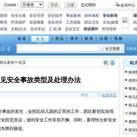
Cookie：
忘记密码
会员中心
新闻
安全法规
安全管理
安全技术
事故案例
操作规程
安全标准
煤
教育
环境保护
应急预案
安全评价
工伤保险
职业卫生
文化
|
健康
机
体系
文档
|
论文
安全常识
工 程 师
安全文艺
培训课件
管理资料
消
幼儿安全
>>正文
幼
如何
见安全事故类型及处理办法
@所
寒假
评论：
♡
收藏本页
幼儿
幼儿
全事故的发生，会扰乱幼儿园的正常的工作，因此要切实加强
30
安全防范意识，做到安全工作常抓不懈。同时，要理性分析安全
暑期
损失降到最低。
快乐