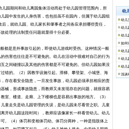
儿园期间和幼儿离园集体活动而处于幼儿园管理范围内，所
幼
幼儿园中发生的人身伤害，也包括虽不在园内，但属于幼儿园组
幼儿
故后，就幼儿园、幼儿家长和肇事者之间各应承担哪些责任，
幼儿
事故处理的法制责任问题就显得十分必要。
幼儿
如何
都是意外事故引起的，即使幼儿游戏时受伤。这种情况一般
幼儿
儿的伤害也往往是不可避免的。幼儿在活动中很难对自己的行为
幼儿
相互之间碰撞以及其他的伤害都是不可避免的。但幼儿园如果没
幼儿
有过错的。（2）因教学设施引起。滑梯、攀登架、小城堡、海
浅谈
修，存在着安全隐患，一旦发生事故，幼儿园必须承担相应的责
的器械，形成事故隐患，而教师又未发现存在的问题，就很容易
，教室、楼道、走廊、上下楼梯也是容易出事故的地方。（3）
。儿童走失是幼儿园管理的失误，是幼儿园未尽看管之职。儿童
到离开幼儿园这段时间），教师应该像家长一样看管幼儿。幼儿
许可。（4）体罚和变相体罚幼。体罚分两种，一种是指肢体上
相体罚，如罚蹲下起立。（5）幼儿被他人接走。由于幼儿园管