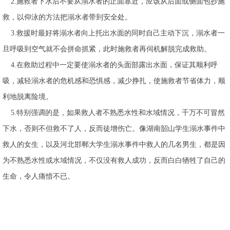
2.施救者下水后不要从溺水者的正面靠近，应该从后面或侧面包抄施
救，以仰泳的方法把溺水者带到安全处。
3.救援时最好将溺水者向上托出水面的同时自己主动下沉，溺水者一
旦呼吸到空气就不会拼命抓紧，此时施救者再伺机解脱完成救助。
4.在救助过程中一定要使溺水者的头面部露出水面，保证其顺利呼
吸，减轻溺水者的危机感和恐惧感，减少挣扎，使施救者节省体力，顺
利地脱离险境。
5.特别强调的是，如果救人者不熟悉水性和水域情况，千万不可冒然
下水，否则不但救不了人，反而徒增伤亡。像湖南韶山学生溺水事件中
救人的女生，以及河北邯郸大学生溺水事件中救人的几名男生，都是因
为不熟悉水性或水域情况，不仅没有救人成功，反而白白牺牲了自己的
生命，令人痛惜不已。