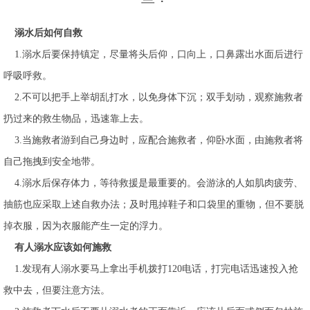
溺水后如何自救
1.溺水后要保持镇定，尽量将头后仰，口向上，口鼻露出水面后进行
呼吸呼救。
2.不可以把手上举胡乱打水，以免身体下沉；双手划动，观察施救者
扔过来的救生物品，迅速靠上去。
3.当施救者游到自己身边时，应配合施救者，仰卧水面，由施救者将
自己拖拽到安全地带。
4.溺水后保存体力，等待救援是最重要的。会游泳的人如肌肉疲劳、
抽筋也应采取上述自救办法；及时甩掉鞋子和口袋里的重物，但不要脱
掉衣服，因为衣服能产生一定的浮力。
有人溺水应该如何施救
1.发现有人溺水要马上拿出手机拨打120电话，打完电话迅速投入抢
救中去，但要注意方法。