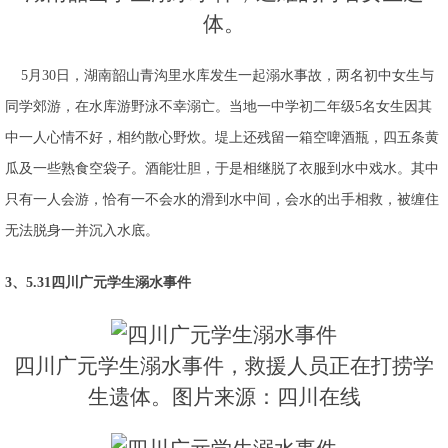
体。
5月30日，湖南韶山青沟里水库发生一起溺水事故，两名初中女生与
同学郊游，在水库游野泳不幸溺亡。当地一中学初二年级5名女生因其
中一人心情不好，相约散心野炊。堤上还残留一箱空啤酒瓶，四五条黄
瓜及一些熟食空袋子。酒能壮胆，于是相继脱了衣服到水中戏水。其中
只有一人会游，恰有一不会水的滑到水中间，会水的出手相救，被缠住
无法脱身一并沉入水底。
3、5.31四川广元学生溺水事件
四川广元学生溺水事件，救援人员正在打捞学
生遗体。图片来源：四川在线