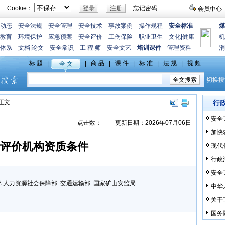
Cookie：
忘记密码
会员中心
动态
安全法规
安全管理
安全技术
事故案例
操作规程
安全标准
煤
教育
环境保护
应急预案
安全评价
工伤保险
职业卫生
文化
|
健康
机
体系
文档
|
论文
安全常识
工 程 师
安全文艺
培训课件
管理资料
消
>正文
行
安全
点击数：
更新日期：2026年07月06日
加快
评价机构资质条件
现代
行政
安全
 人力资源社会保障部 交通运输部 国家矿山安监局
中华
关于
国务