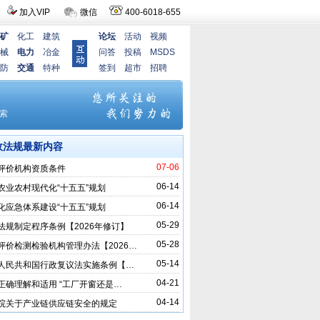
加入VIP
微信
400-6018-655
矿
化工
建筑
论坛
活动
视频
械
电力
冶金
问答
投稿
MSDS
防
交通
特种
签到
超市
招聘
政法规最新内容
07-06
评价机构资质条件
06-14
农业农村现代化“十五五”规划
06-14
化应急体系建设“十五五”规划
05-29
法规制定程序条例【2026年修订】
05-28
评价检测检验机构管理办法【2026…
05-14
人民共和国行政复议法实施条例【…
04-21
正确理解和适用 “工厂开窗还是…
04-14
院关于产业链供应链安全的规定