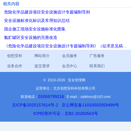
相关内容
危险化学品建设项目安全设施设计专篇编制导则
安全设施标准化标识及常用知识总结
国企施工现场安全设施标准化图集
氨贮罐区安全设施的完善改造
《危险化学品建设项目安全设施设计专篇编制导则》（征求意见稿…
创想安科
网站简介
会员服务
广告服务
业务合作
提交需求
会员中心
联系我们
©
2010-2026 安全管理网
运营单位：北京创想安科科技有限公司
01059799216
联系电话：
E-mail：safehoo@163.com
京ICP备2025157614号-2
京公网安备11010502059499号
ICP经营许可证：京B2-20260563号