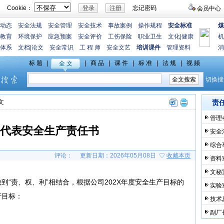
Cookie：
忘记密码
会员中心
动态
安全法规
安全管理
安全技术
事故案例
操作规程
安全标准
煤
教育
环境保护
应急预案
安全评价
工伤保险
职业卫生
文化
|
健康
机
体系
文档
|
论文
安全常识
工 程 师
安全文艺
培训课件
管理资料
消
文
责
管理
代表安全生产责任书
安全
综合
评论：
更新日期：2026年05月08日 ♡
收藏本页
资料
文秘
到“责、权、利”相结合，根据公司202X年度安全生产目标的
实验
产目标：
技术
副厂