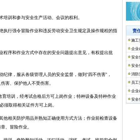
技术培训和参与安全生产活动、会议的权利。
拒绝执行强令冒险作业和违反劳动安全卫生规定及操作规程的指
责
施工
企业
作业程序和作业方式中存在的安全问题提出意见，有权提出批
安全
安全
动纪律，服从各级管理人员的安全监督，做到“四不伤害”，
消防
员工
人伤害、保护他人不受伤害。
企业
全教育培训，经考试合格后方可上岗作业；特种设备及特种作业
安全
时必须取得相关证件方可上岗。
及其他相关防护用品并熟知正确使用方式方法；作业前检查设备
违章、冒险作业。
、培训、危险预知活动、“5S”活动、演练、考试、班前安全例