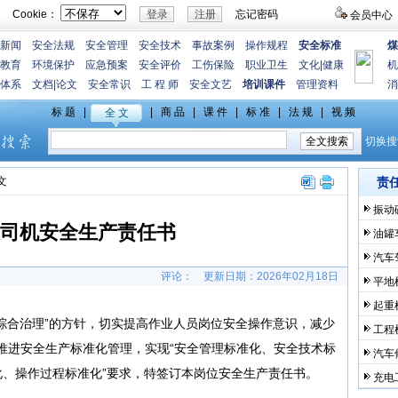
Cookie：
忘记密码
会员中心
新闻
安全法规
安全管理
安全技术
事故案例
操作规程
安全标准
煤
教育
环境保护
应急预案
安全评价
工伤保险
职业卫生
文化
|
健康
机
体系
文档
|
论文
安全常识
工 程 师
安全文艺
培训课件
管理资料
消
文
责
振动
司机安全生产责任书
油罐
汽车
评论：
更新日期：
2026年02月18日
平地
起重
综合治理”的方针，切实提高作业人员岗位安全操作意识，减少
工程
，推进安全生产标准化管理，实现“安全管理标准化、安全技术标
汽车
、操作过程标准化”要求，特签订本岗位安全生产责任书。
充电