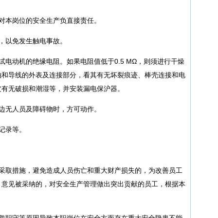
对本岗位的安全生产负直接责任。
，以免发生触电事故。
试电动机的绝缘电阻。如果电阻值低于0.5 MΩ，则须进行干燥
轴和导线的外表及连接部分，看其有无坏裂痕迹、棒壳连接和电
皮有无破损和潮湿等，并安装漏电保沪器。
边无人员及障碍物时，方可动作。
记录等。
时采取措施，避免造成人员伤亡和重大财产损失的，为改善员工
、意见被采纳的，对安全生产管理做出突出贡献的员工，根据本
玩忽职守等原因导致本职岗位在安全方面存在重大安全隐患不能