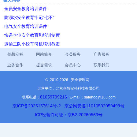
相关内容
全员安全教育培训课件
防溺水安全教育牢记“七不”
电气安全教育培训课件
快递企业安全教育和培训制度
运输二队小绞车司机培训教案
创想安科
网站简介
会员服务
广告服务
业务合作
提交需求
会员中心
联系我们
©
2010-2026 安全管理网
运营单位：北京创想安科科技有限公司
01059799216
联系电话：
E-mail：safehoo@163.com
京ICP备2025157614号-2
京公网安备11010502059499号
ICP经营许可证：京B2-20260563号