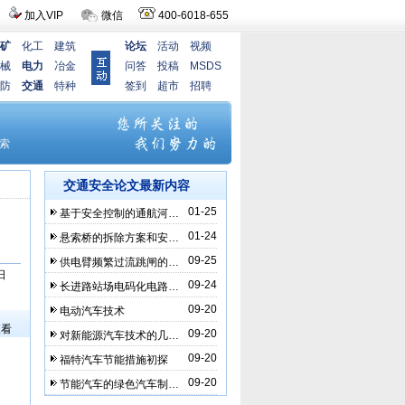
加入VIP
微信
400-6018-655
矿
化工
建筑
论坛
活动
视频
械
电力
冶金
问答
投稿
MSDS
防
交通
特种
签到
超市
招聘
交通安全论文最新内容
01-25
基于安全控制的通航河…
01-24
悬索桥的拆除方案和安…
09-25
供电臂频繁过流跳闸的…
日
09-24
长进路站场电码化电路…
）
09-20
电动汽车技术
查看
09-20
对新能源汽车技术的几…
09-20
福特汽车节能措施初探
09-20
节能汽车的绿色汽车制…