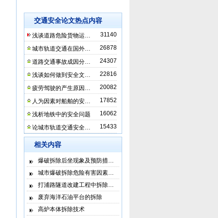
交通安全论文热点内容
31140
浅谈道路危险货物运…
26878
城市轨道交通在国外…
24307
道路交通事故成因分…
22816
浅谈如何做到安全文…
20082
疲劳驾驶的产生原因…
17852
人为因素对船舶的安…
16062
浅析地铁中的安全问题
15433
论城市轨道交通安全…
相关内容
爆破拆除后坐现象及预防措…
城市爆破拆除危险有害因素…
打浦路隧道改建工程中拆除…
废弃海洋石油平台的拆除
高炉本体拆除技术