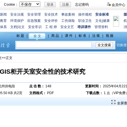
Cookie：
忘记密码
会员中心
新闻
安全法规
安全管理
安全技术
事故案例
操作规程
安全标准
煤
教育
环境保护
应急预案
安全评价
工伤保险
职业卫生
文化
|
健康
机
体系
文档
|
论文
安全常识
工 程 师
安全文艺
培训课件
管理资料
消
文
>>正文
GIS柜开关室安全性的技术研究
杭州供电段
点 击 数：
148
更新时间：
2025年04月22
05.50 KB 共2页
文档格式：
PDF
下载点数：
1 点（VIP免费
全屏