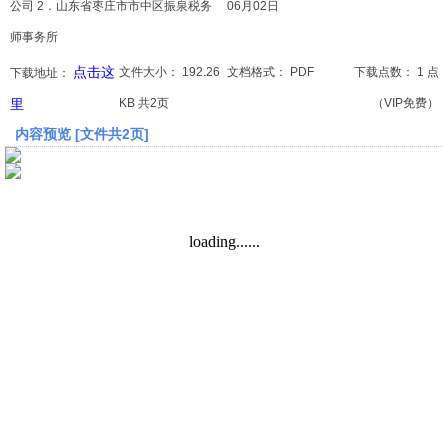
公司 2．山东省枣庄市市中区振泉税务
06月02日
师事务所
文档
点击这
文件大小：
192.26
文档格式：
PDF
下载点数：
1 点
下载地址：
论文
里
KB 共2页
（VIP免费）
常识
内容预览 [文件共2页]
工程师
文艺
视频