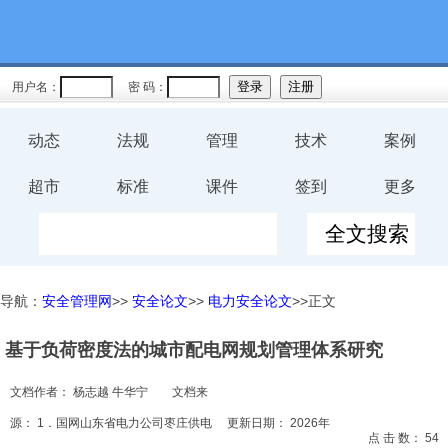
教育
规程
用户名：
密 码：
预案
动态
法规
管理
技术
案例
评价
超市
标准
课件
签到
更多
工伤
职业卫
导航：
安全管理网
>>
安全论文
>>
电力安全论文
>>正文
生
基于负荷密度法的城市配电网规划管理体系研究
环保
文档作者：
杨志越 牛华宁
文档来
健康
源：
1．国网山东省电力公司枣庄供电
更新日期：
2026年
点 击 数：
54
体系