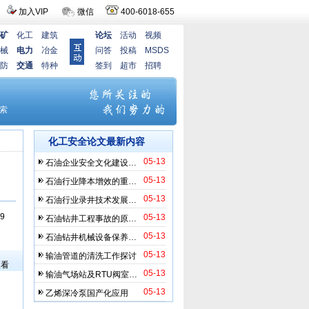
加入VIP
微信
400-6018-655
矿
化工
建筑
论坛
活动
视频
械
电力
冶金
问答
投稿
MSDS
防
交通
特种
签到
超市
招聘
化工安全论文最新内容
05-13
石油企业安全文化建设…
05-13
石油行业降本增效的重…
05-13
石油行业录井技术发展…
9
05-13
石油钻井工程事故的原…
05-13
石油钻井机械设备保养…
）
05-13
输油管道的清洗工作探讨
查看
05-13
输油气场站及RTU阀室…
05-13
乙烯深冷泵国产化应用