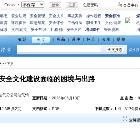
Cookie：
忘记密码
会员中心
动态
安全法规
安全管理
安全技术
事故案例
操作规程
安全标准
煤
教育
环境保护
应急预案
安全评价
工伤保险
职业卫生
文化
|
健康
机
体系
文档
|
论文
安全常识
工 程 师
安全文艺
培训课件
管理资料
消
文
>>正文
安全文化建设面临的困境与出路
油气分公司油气销
更新日期：
2026年05月13日
点 击 数：
8
.12 MB 共2页
文档格式：
PDF
下载点数：
1 点（VIP免费
全屏