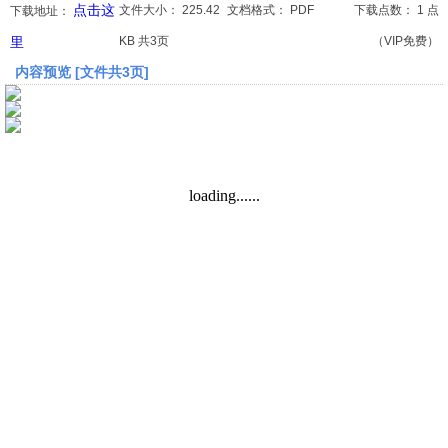
点击这
文件大小：
225.42
文档格式：
PDF
下载点数：
1 点
下载地址：
里
KB 共3页
（VIP免费）
文档
内容预览 [文件共3页]
论文
常识
工程师
文艺
视频