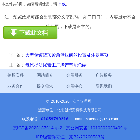
下载
本文件共3页， 如需编辑使用，请
。
注：预览效果可能会出现部分文字乱码（如口口口）、内容显示不全
等问题，下载是正常的。
大型储罐罐顶紧急泄压阀的设置及注意事项
下一篇：
氨汽提法尿素工厂增产节能总结
上一篇：
创想安科
网站简介
会员服务
广告服务
业务合作
提交需求
会员中心
联系我们
©
2010-2026 安全管理网
运营单位：北京创想安科科技有限公司
01059799216
联系电话：
E-mail：safehoo@163.com
京ICP备2025157614号-2
京公网安备11010502059499号
ICP经营许可证：京B2-20260563号