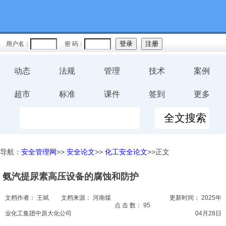
教育
规程
用户名：
密 码：
预案
动态
法规
管理
技术
案例
评价
超市
标准
课件
签到
更多
工伤
职业卫
导航：
安全管理网
>>
安全论文
>>
化工安全论文
>>正文
生
氨汽提尿素高压设备的腐蚀和防护
环保
文档作者：
王斌
文档来源：
河南煤
更新时间：
2025年
健康
点 击 数：
95
业化工集团中原大化公司
04月28日
体系