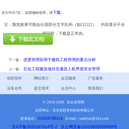
下载
本文件共7页， 如需编辑使用，请
。
注：预览效果可能会出现部分文字乱码（如口口口）、内容显示不全
等问题，下载是正常的。
进度管理应用于建筑工程管理的要点分析
下一篇：
石化工程建设项目交通及人机界面安全管理
上一篇：
创想安科
网站简介
会员服务
广告服务
业务合作
提交需求
会员中心
联系我们
©
2010-2026 安全管理网
运营单位：北京创想安科科技有限公司
01059799216
联系电话：
E-mail：safehoo@163.com
京ICP备2025157614号-2
京公网安备11010502059499号