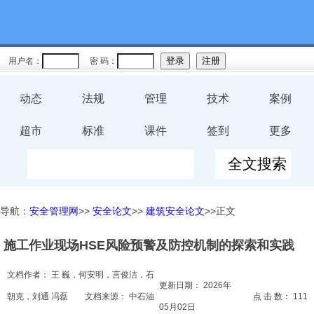
教育
规程
用户名：
密 码：
预案
动态
法规
管理
技术
案例
评价
超市
标准
课件
签到
更多
工伤
职业卫
导航：
安全管理网
>>
安全论文
>>
建筑安全论文
>>正文
生
施工作业现场HSE风险预警及防控机制的探索和实践
环保
文档作者：
王 巍，何安明，言俊洁，石
健康
更新日期：
2026年
朝克，刘通 冯磊
文档来源：
中石油
点 击 数：
111
05月02日
体系