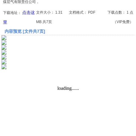
煤层气有限责任公司，
点击这
文件大小：
1.31
文档格式：
PDF
下载点数：
1 点
下载地址：
文档
里
MB 共7页
（VIP免费）
论文
内容预览 [文件共7页]
常识
工程师
文艺
视频