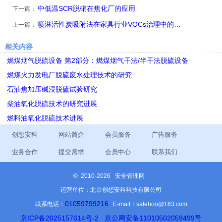
中低温SCR脱硝在焦化厂的应用
下一篇：
喷淋活性炭吸附法在家具行业VOCs治理中的…
上一篇：
相关内容
燃煤烟气脱硫设备 第2部分：燃煤烟气干法/半干法脱硫设备
燃煤火力发电厂脱硫废水处理技术的研究
石油焦加压碱浸脱硫试验研究
柴油氧化脱硫技术的研究进展
燃料油氧化脱硫技术进展
创想安科
网站简介
会员服务
广告服务
业务合作
提交需求
会员中心
联系我们
©
2010-2026 安全管理网
运营单位：北京创想安科科技有限公司
01059799216
联系电话：
E-mail：safehoo@163.com
京ICP备2025157614号-2
京公网安备11010502059499号