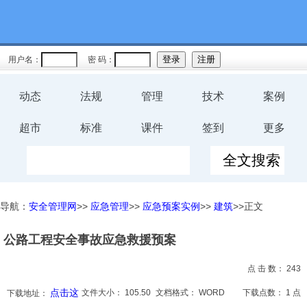
教育
规程
用户名：
密 码：
预案
动态
法规
管理
技术
案例
评价
超市
标准
课件
签到
更多
工伤
职业卫
导航：
安全管理网
>>
应急管理
>>
应急预案实例
>>
建筑
>>正文
生
公路工程安全事故应急救援预案
环保
点 击 数：
243
健康
点击这
文件大小：
105.50
文档格式：
WORD
下载点数：
1 点
下载地址：
体系