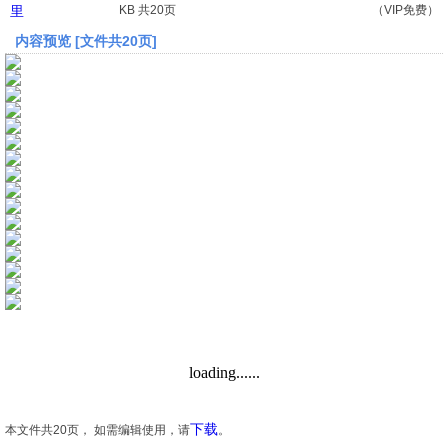
里
KB 共20页
（VIP免费）
内容预览 [文件共20页]
文档
论文
常识
工程师
文艺
视频
下载
本文件共20页， 如需编辑使用，请
。