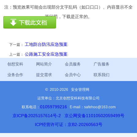
注：预览效果可能会出现部分文字乱码（如口口口）、内容显示不全
等问题，下载是正常的。
工地防台防汛应急预案
下一篇：
公路施工安全应急预案
上一篇：
创想安科
网站简介
会员服务
广告服务
业务合作
提交需求
会员中心
联系我们
©
2010-2026 安全管理网
运营单位：北京创想安科科技有限公司
01059799216
联系电话：
E-mail：safehoo@163.com
京ICP备2025157614号-2
京公网安备11010502059499号
ICP经营许可证：京B2-20260563号