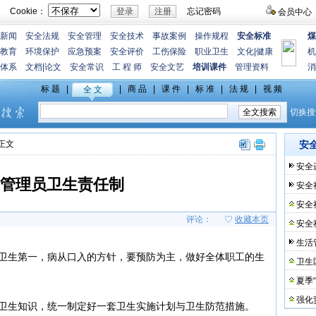
Cookie：
忘记密码
会员中心
新闻
安全法规
安全管理
安全技术
事故案例
操作规程
安全标准
煤
教育
环境保护
应急预案
安全评价
工伤保险
职业卫生
文化
|
健康
机
体系
文档
|
论文
安全常识
工 程 师
安全文艺
培训课件
管理资料
消
>正文
安
安全
管理员卫生责任制
安全
安全
评论：
♡
收藏本页
安全
生活
立卫生第一，病从口入的方针，要预防为主，做好全体职工的生
卫生
夏季
强化
习卫生知识，统一制定好一套卫生实施计划与卫生防范措施。