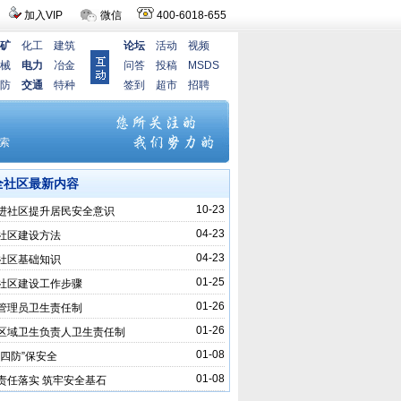
加入VIP
微信
400-6018-655
矿
化工
建筑
论坛
活动
视频
械
电力
冶金
问答
投稿
MSDS
防
交通
特种
签到
超市
招聘
全社区最新内容
10-23
进社区提升居民安全意识
04-23
社区建设方法
04-23
社区基础知识
01-25
社区建设工作步骤
01-26
管理员卫生责任制
01-26
区域卫生负责人卫生责任制
01-08
“四防”保安全
01-08
责任落实 筑牢安全基石