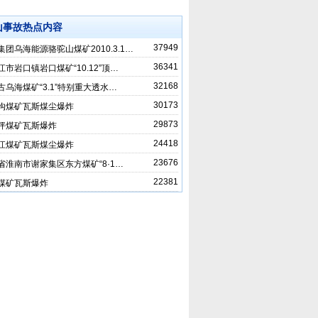
山事故热点内容
37949
集团乌海能源骆驼山煤矿2010.3.1…
36341
江市岩口镇岩口煤矿“10.12”顶…
32168
古乌海煤矿“3.1”特别重大透水…
30173
沟煤矿瓦斯煤尘爆炸
29873
坪煤矿瓦斯爆炸
24418
江煤矿瓦斯煤尘爆炸
23676
省淮南市谢家集区东方煤矿“8·1…
22381
煤矿瓦斯爆炸