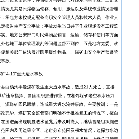
工情况尤其是民爆物品储存、领用、搬运以及爆破作业情况管理
管；承包方未按规定配备专职安全管理人员和技术人员，作业人
规定报告生产安全事故；事故发生当日井下作业现场没有工程监
落实。地方公安部门对民爆物品销售、运输、储存和使用等方面
及外包施工单位管理混乱等问题监督不到位。五是地方党委、政
督促相关部门依法履行民用爆炸物品、非煤矿山安全生产监督管
报事故。
“4·10”重大透水事故
图壁县白杨沟丰源煤矿发生重大透水事故，造成21人死亡，直接
丰源煤矿违章指挥、冒险组织掘进作业，在相邻煤矿老空积水压力
入丰源煤矿回风顺槽，造成重大透水淹井事故。主要教训：一是
整改完毕、煤矿安全监管部门明确不予批准复工的情况下，擅自
。在掘进面出现明显透水征兆后未及时撤人，继续冒险组织掘进
田范围内及周边采空区、老窑分布范围及积水情况，边探放水边
进行，抢工期、赶进度，违规下达掘进进尺指标，上级公司管理