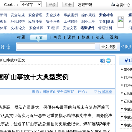
Cookie：
忘记密码
会员中心
新闻
安全法规
安全管理
安全技术
事故案例
操作规程
安全标准
煤
教育
环境保护
应急预案
安全评价
工伤保险
职业卫生
文化
|
健康
机
体系
文档
|
论文
安全常识
工 程 师
安全文艺
培训课件
管理资料
消
矿山事故
>>正文
矿
攀钢
全国矿山事故十大典型案例
灯塔
灯塔
来源：国家矿山安全监察局
评论：
♡
收藏本页
辽阳
辽阳
价格最高、煤炭产量最大、保供任务最重的前所未有复杂严峻形
事故
业认真贯彻落实习近平总书记重要指示精神和党中央、国务院决
事故
大事故，创造了矿山事故总量创历史最低纪录。煤矿连续2年未
事故
重大事故和非煤矿山连续13年未发生特别重大事故的历史最长