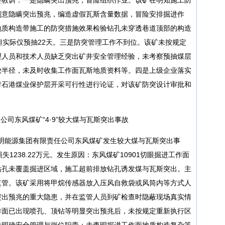
刻意隐瞒突出预兆，编造虚假瓦斯含量数据，冒险安排掘进作
地质构造带施工的防突措施效果检验钻孔未穿透巷道顶部的构造
但实际仅预抽22天。三是防突管理工作不到位。该矿未按规定
理人员和技术人员缺乏突出矿井安全管理经验，未考察预抽煤层
放半径，未及时收集工作面瓦斯地质资料等。四是上级企业落实
对石港煤业保护层开采可行性进行论证，对该矿防突设计审批和
公司东风煤矿“4·9”较大煤与瓦斯突出事故
县黎明能源集团有限责任公司东风煤矿发生较大煤与瓦斯突出事
1238.22万元。发生原因：东风煤矿10901切眼掘进工作面
钻孔未覆盖掘进区域，施工超前排放钻孔诱发煤与瓦斯突出。主
监管。该矿采用将甲烷传感器放入压风自救袋或风筒内等方式人
突出预兆的重大隐患，并在监管人员到矿检查时隐蔽现场真实情
作面已出现喷孔、顶钻等明显突出预兆后，未按规定重新执行区
未明确安全管理与岗位职责；未查明掘进工作面地质构造复杂等