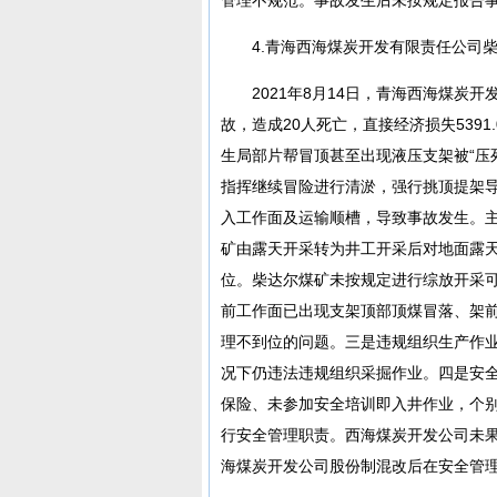
4.青海西海煤炭开发有限责任公司柴达
2021年8月14日，青海西海煤
故，造成20人死亡，直接经济损失5391
生局部片帮冒顶甚至出现液压支架被“压
指挥继续冒险进行清淤，强行挑顶提架
入工作面及运输顺槽，导致事故发生。
矿由露天开采转为井工开采后对地面露
位。柴达尔煤矿未按规定进行综放开采
前工作面已出现支架顶部顶煤冒落、架
理不到位的问题。三是违规组织生产作
况下仍违法违规组织采掘作业。四是安
保险、未参加安全培训即入井作业，个
行安全管理职责。西海煤炭开发公司未果
海煤炭开发公司股份制混改后在安全管