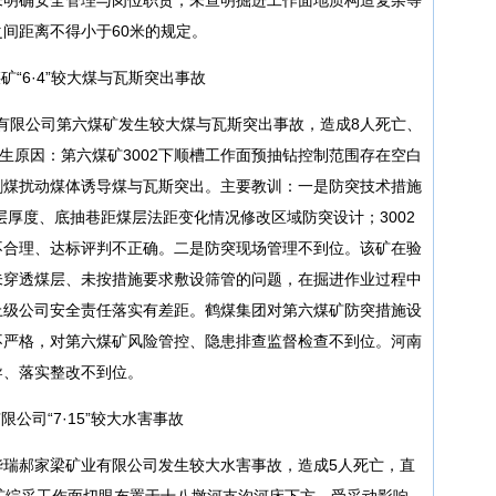
间距离不得小于60米的规定。
矿“6·4”较大煤与瓦斯突出事故
股份有限公司第六煤矿发生较大煤与瓦斯突出事故，造成8人死亡、
。发生原因：第六煤矿3002下顺槽工作面预抽钻控制范围存在空白
割煤扰动煤体诱导煤与瓦斯突出。主要教训：一是防突技术措施
层厚度、底抽巷距煤层法距变化情况修改区域防突设计；3002
不合理、达标评判不正确。二是防突现场管理不到位。该矿在验
未穿透煤层、未按措施要求敷设筛管的问题，在掘进作业过程中
上级公司安全责任落实有差距。鹤煤集团对第六煤矿防突措施设
不严格，对第六煤矿风险管控、隐患排查监督检查不到位。河南
导、落实整改不到位。
公司“7·15”较大水害事故
区华瑞郝家梁矿业有限公司发生较大水害事故，造成5人死亡，直
：该矿综采工作面切眼布置于十八墩河支沟河床下方，受采动影响