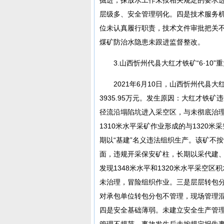
层级多、安全管理弱化。四是技术服务
位未认真履行职责，技术文件审批把关
煤矿防治水隐患未跟进监督整改。
3.山西忻州代县大红才铁矿“6·10”
2021年6月10日，山西忻州代县
3935.95万元。发生原因：大红才铁
径流沿塌陷坑进入采空区，与未彻底治
1310米水平采矿作业形成的与1320
期以“基建”名义违法组织生产。该矿不
面，违规开采保安矿柱，长期以采代建、
发现1348米水平和1320米水平采空
未治理，冒险组织作业。三是层层转包
对承包单位转包分包不管理，现场管理
四是安全基础薄弱。未建立安全生产管
管理不规范。事故发生后未按规定报告