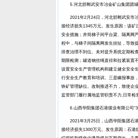
5.河北邯郸武安市冶金矿山集团团城东
2021年2月24日，河北邯郸武安
接经济损失1345万元。发生原因：该
安全措施；井筒梯子间平台梁、隔离网
程中，与梯子间隔离网发生挂扯，导致
排查治理不到位。未对提升系统定期检
期限检测；罐道钢丝绳直径和拉紧装置
设置安全生产管理机构和建立健全安全
行安全生产教育和培训。三是瞒报事故
铁矿管理缺位。改制推进不力，致使企
监管部门履行属地监管职责不力,日常检
6.山西华阳集团石港煤业有限公司“3
2021年3月25日，山西华阳集团
接经济损失1300万元。发生原因：石港
综掘机割煤作业诱导煤与瓦斯突出。主