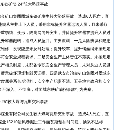
铁矿“2·24”较大坠落事故
市冶金矿山集团团城东铁矿发生较大坠落事故，造成6人死亡，直
矿违规从主井上下人员，采用非标提升容器运送人员，且未采取
严重锈蚀、变形，隔离网向外突出，井筒提升容器在提升人员过
提升容器翻转，造成人员坠井。主要教训：一是风险辨识和隐患
查维修，发现隐患未及时处理；提升绞车、提升钢丝绳未按规定
不符合安全规程要求。二是安全生产主体责任不落实。未按规定
生产相关制度，未配备专职安全生产管理人员，未对从业人员进
，蓄意破坏现场和毁灭证据。四是武安市冶金矿山集团对团城东
业隶属关系长期混乱，安全生产职责不清。五是地方政府和安全
查不深入、不彻底，对团城东铁矿瞒报事故行为失察。
·25”较大煤与瓦斯突出事故
石港煤业有限公司发生较大煤与瓦斯突出事故，造成4人死亡，直
煤业15210进风巷掘进工作面瓦斯预抽时间短，抽采不达标，
要教训：一是隐瞒突出预兆，冒险组织作业。该矿在明知施工防