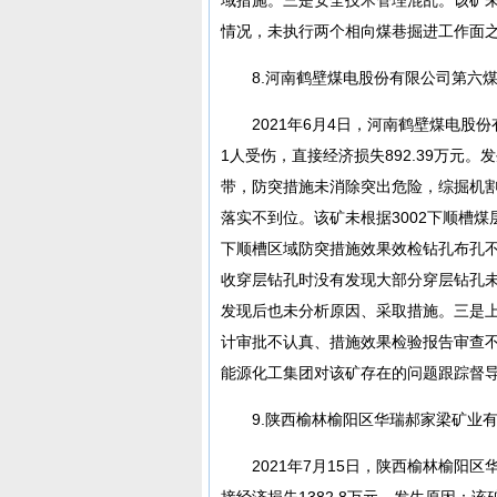
情况，未执行两个相向煤巷掘进工作面之
8.河南鹤壁煤电股份有限公司第六煤
2021年6月4日，河南鹤壁煤电
1人受伤，直接经济损失892.39万元
带，防突措施未消除突出危险，综掘机
落实不到位。该矿未根据3002下顺槽煤
下顺槽区域防突措施效果效检钻孔布孔
收穿层钻孔时没有发现大部分穿层钻孔
发现后也未分析原因、采取措施。三是
计审批不认真、措施效果检验报告审查
能源化工集团对该矿存在的问题跟踪督
9.陕西榆林榆阳区华瑞郝家梁矿业有限
2021年7月15日，陕西榆林榆阳
接经济损失1382.8万元。发生原因