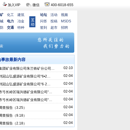
加入VIP
微信
400-6018-655
矿
化工
建筑
论坛
活动
视频
械
电力
冶金
问答
投稿
MSDS
防
交通
特种
签到
超市
招聘
山事故最新内容
02-10
集团矿业有限公司朱兰铁矿分公司…
02-04
鸡冠山弘盛源矿业有限公司“6•2…
02-04
鸡冠山弘盛源矿业有限公司“6·2…
02-04
市弓长岭区瑞兴德矿业有限公司“…
02-04
市弓长岭区瑞兴德矿业有限公司“…
02-04
调查报告（3.25）
02-04
调查报告（9.18）
02-04
调查报告（2.18）