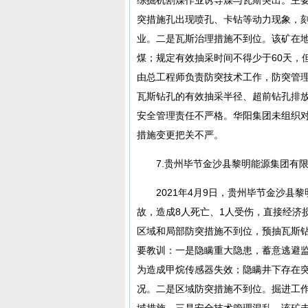
突措施孔出现喷孔、卡钻等动力现象，
业。二是瓦斯治理措施不到位。该矿在
煤；规定有效抽采时间不得少于60天，
由总工程师负责防突技术工作，防突管
瓦斯钻孔的有效抽采半径、超前钻孔排
安全管理责任不严格。华阳集团未组织
措施变更把关不严。
7.贵州毕节金沙县黎明能源集团有限
2021年4月9日，贵州毕节金沙
故，造成8人死亡、1人受伤，直接经济损失
区域和局部防突措施不到位，预抽瓦斯
要教训：一是隐瞒重大隐患，蓄意逃避
为造成甲烷传感器失效；隐瞒井下存在
况。二是区域防突措施不到位。掘进工
域措施。三是安全技术管理混乱。该矿