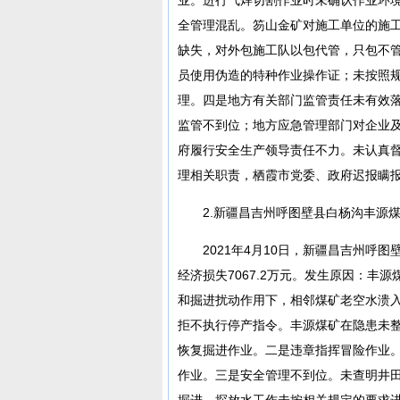
全管理混乱。笏山金矿对施工单位的施
缺失，对外包施工队以包代管，只包不
员使用伪造的特种作业操作证；未按照
理。四是地方有关部门监管责任未有效
监管不到位；地方应急管理部门对企业
府履行安全生产领导责任不力。未认真
理相关职责，栖霞市党委、政府迟报瞒
2.新疆昌吉州呼图壁县白杨沟丰源煤矿
2021年4月10日，新疆昌吉州呼
经济损失7067.2万元。发生原因：
和掘进扰动作用下，相邻煤矿老空水溃
拒不执行停产指令。丰源煤矿在隐患未
恢复掘进作业。二是违章指挥冒险作业
作业。三是安全管理不到位。未查明井
掘进，探放水工作未按相关规定的要求