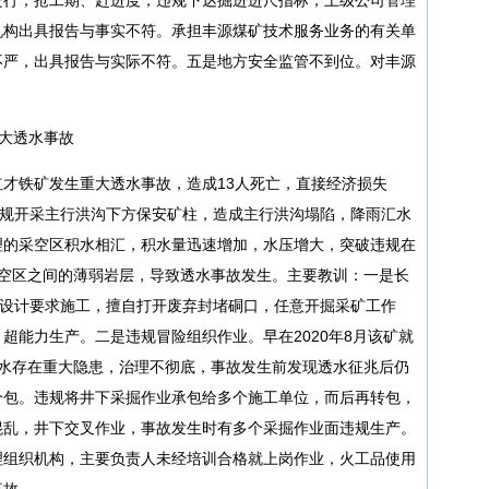
机构出具报告与事实不符。承担丰源煤矿技术服务业务的有关单
不严，出具报告与实际不符。五是地方安全监管不到位。对丰源
重大透水事故
大红才铁矿发生重大透水事故，造成13人死亡，直接经济损失
矿违规开采主行洪沟下方保安矿柱，造成主行洪沟塌陷，降雨汇水
理的采空区积水相汇，积水量迅速增加，水压增大，突破违规在
米采空区之间的薄弱岩层，导致透水事故发生。主要教训：一是长
按设计要求施工，擅自打开废弃封堵硐口，任意开掘采矿工作
超能力生产。二是违规冒险组织作业。早在2020年8月该矿就
区积水存在重大隐患，治理不彻底，事故发生前发现透水征兆后仍
分包。违规将井下采掘作业承包给多个施工单位，而后再转包，
混乱，井下交叉作业，事故发生时有多个采掘作业面违规生产。
理组织机构，主要负责人未经培训合格就上岗作业，火工品使用
事故。