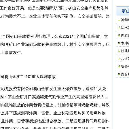
产工作良好开局。但是也要清醒认识到，矿山安全生产形势依然
矿
规行为屡禁不止、企业主体责任落实不到位、安全基础薄弱、监
神华
冷水
内蒙
年全国矿山事故案例进行梳理，公布2021年全国矿山事故十大
木冲
门和各矿山企业深刻汲取有关事故教训，树牢安全发展理念，压
杜儿
以上事故发生。
八道
安徽
虎台
笏山金矿“1·10”重大爆炸事故
市五彩龙投资有限公司笏山金矿发生重大爆炸事故，造成11人死
生原因：笏山金矿井口实施罐笼气割作业产生的高温熔渣块掉入回
门内乱堆乱放的炸药包装纸箱上，引起纸箱等可燃物燃烧，导致
一是井下违规混存炸药、雷管。企业长期违规购买民用爆炸物
，且炸药、雷管和易燃物品混合存放。二是违规进行气焊切割作
境及周边安全条件，井筒提升与井口气焊违规同时作业。三是安