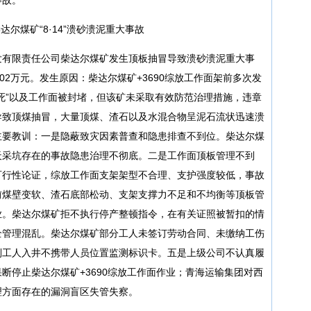
尔煤矿“8·14”溃砂溃泥重大事故
炭开发有限责任公司柴达尔煤矿发生顶板抽冒导致溃砂溃泥重大事
.02万元。发生原因：柴达尔煤矿+3690综放工作面架前多次发
死”以及工作面被封堵，但该矿未采取有效防范治理措施，违章
导致顶煤抽冒，大量顶煤、渣石以及水混合物呈泥石流状迅速溃
主要教训：一是隐蔽致灾因素普查和隐患排查不到位。柴达尔煤
天采坑存在的事故隐患治理不彻底。二是工作面顶板管理不到
可行性论证，综放工作面支架架型不合理、支护强度较低，事故
前煤壁变软、渣石底部松动、支架支撑力不足和不均衡等顶板管
业。柴达尔煤矿拒不执行停产整顿指令，在有关证照被暂扣的情
全管理混乱。柴达尔煤矿部分工人未签订劳动合同、未缴纳工伤
别工人入井不携带人员位置监测标识卡。五是上级公司不认真履
断停止柴达尔煤矿+3690综放工作面作业；青海运输集团对西
理方面存在的漏洞盲区失管失察。