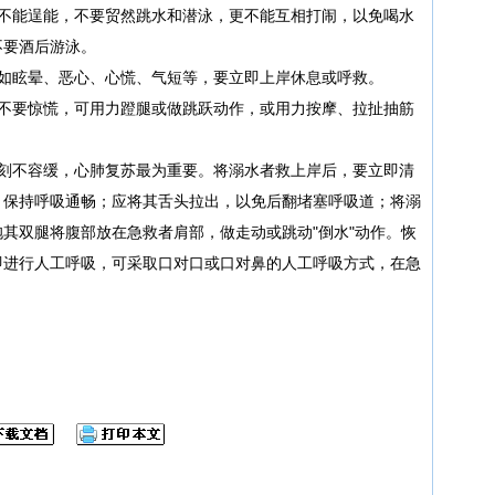
后不能逞能，不要贸然跳水和潜泳，更不能互相打闹，以免喝水
不要酒后游泳。
，如眩晕、恶心、心慌、气短等，要立即上岸休息或呼救。
万不要惊慌，可用力蹬腿或做跳跃动作，或用力按摩、拉扯抽筋
救刻不容缓，心肺复苏最为重要。将溺水者救上岸后，要立即清
，保持呼吸通畅；应将其舌头拉出，以免后翻堵塞呼吸道；将溺
其双腿将腹部放在急救者肩部，做走动或跳动"倒水"动作。恢
即进行人工呼吸，可采取口对口或口对鼻的人工呼吸方式，在急