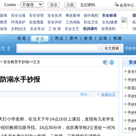
Cookie：
忘记密码
会员中心
新闻
安全法规
安全管理
安全技术
事故案例
操作规程
安全标准
煤
教育
环境保护
应急预案
安全评价
工伤保险
职业卫生
文化
|
健康
机
体系
文档
|
论文
安全常识
工 程 师
安全文艺
培训课件
管理资料
消
>>
安全教育手抄报
>>正文
安
安全
防溺水手抄报
手抄
防震
评论：
♡
收藏本页
手抄
手抄
手抄
乡天灯小学老师，在当天下午14点10分上课后，发现有几名学生
手抄
组织教师沿路寻找。15点30分许，在距离学校2公里处一河沟
手抄
。4名溺水者分别为一年级、二年级、三年级的在读学生。