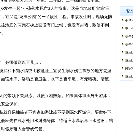
省某乡发生一起4小孩落水死亡3人的惨事。这是当地政府实施“三
安
”，它又是“龙潭公园”的一阶段性工程。事故发生时，现场无防
小学
通往池底的两跑石梯上面没有门上锁，也没有封堵，致使不到
中小
亡。
安全
安全
防溺
防溺
生，必须做到以下几点：
居家
不摸底和不知水情或比较危险且宜发生溺水伤亡事故的地方去游
防溺
，如该水库、浴场是否卫生，水下是否平坦，有无暗礁、暗流、
的人的带领下去游泳。以便互相照顾。如果集体组织外出游泳，
做安全保护。
四肢就容易抽筋者不宜参加游泳或不要到深水区游泳。要做好下
太低应先在浅水处用水淋洗身体，待适应水温后再下水游泳；镶
水时假牙落入食管或气管。