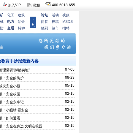
加入VIP
微信
400-6018-655
矿
化工
建筑
论坛
活动
视频
械
电力
冶金
问答
投稿
MSDS
防
交通
特种
签到
超市
招聘
全教育手抄报最新内容
07-05
管理需要“脚踏实地”
08-23
报：安全的防护
05-15
减灾安全小报
02-15
报：安全校园
02-15
报：安全永牢记
02-15
报：小眼睛 看安全
02-15
报：如何避震
02-15
报：安全在身边 文明在校园