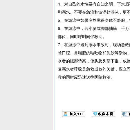
4、对自己的水性要有自知之明，下水
和溺水。不要在急流和漩涡处游泳，更
5、在游泳中如果突然觉得身体不舒服
6、在游泳中，若小腿或脚部抽筋，千
部位，同时呼叫同伴救助。
7、在游泳中遇到溺水事故时，现场急
除口腔、鼻咽腔的呕吐物和泥沙等杂物
水者的腹部垫高，使胸及头部下垂，或抱
复溺水者呼吸是急救成败的关键，应立
救的同时应迅速送往医院救治。