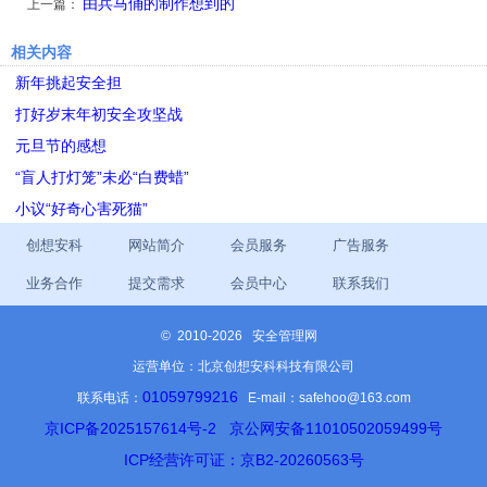
由兵马俑的制作想到的
上一篇：
相关内容
新年挑起安全担
打好岁末年初安全攻坚战
元旦节的感想
“盲人打灯笼”未必“白费蜡”
小议“好奇心害死猫”
创想安科
网站简介
会员服务
广告服务
业务合作
提交需求
会员中心
联系我们
©
2010-2026 安全管理网
运营单位：北京创想安科科技有限公司
01059799216
联系电话：
E-mail：safehoo@163.com
京ICP备2025157614号-2
京公网安备11010502059499号
ICP经营许可证：京B2-20260563号