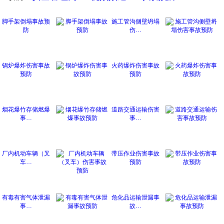
脚手架倒塌事故预
施工管沟侧壁坍塌
防
伤…
锅炉爆炸伤害事故
火药爆炸伤害事故
预防
预防
烟花爆竹存储燃爆
道路交通运输伤害
事…
事…
厂内机动车辆（叉
带压作业伤害事故
车…
预防
有毒有害气体泄漏
危化品运输泄漏事
事…
故…