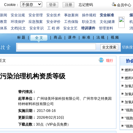
Cookie：
忘记密码
会员中心
新闻
安全法规
安全管理
安全技术
事故案例
操作规程
安全标准
煤
教育
环境保护
应急预案
安全评价
工伤保险
职业卫生
文化
|
健康
机
体系
文档
|
论文
安全常识
工 程 师
安全文艺
培训课件
管理资料
消
>正文
现行
协
燃料
污染治理机构资质等级
燃料
加氢
替代情况：
加氢
起草单位：
广州绿美环保科技有限公司、广州市华之特奥因
加氢
特种材料科技有限公司
“领
实施日期：
2017-08-16
更新日期：
2026年02月10日
“领
下载点数：
30点（VIP会员免费）
“领