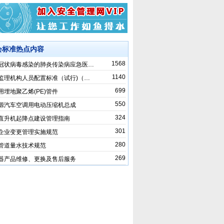
会标准热点内容
1568
冠状病毒感染的肺炎传染病应急医…
1140
监理机构人员配置标准（试行)（…
699
用埋地聚乙烯(PE)管件
550
源汽车空调用电动压缩机总成
324
直升机起降点建设管理指南
301
企业变更管理实施规范
280
管道量水技术规范
269
器产品维修、更换及售后服务