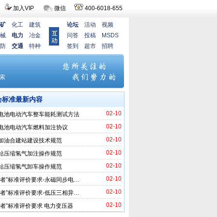
加入VIP
微信
400-6018-655
矿
化工
建筑
论坛
活动
视频
械
电力
冶金
问答
投稿
MSDS
防
交通
特种
签到
超市
招聘
会标准最新内容
02-10
电池电动汽车整车能耗测试方法
02-10
电池电动汽车燃料加注协议
02-10
加油合建站建设技术规范
02-10
站压缩氢气加注操作规范
02-10
站压缩氢气卸车操作规范
02-10
跑者”标准评价要求-永磁同步电…
02-10
跑者”标准评价要求-低压三相异…
02-10
跑者”标准评价要求 电力变压器