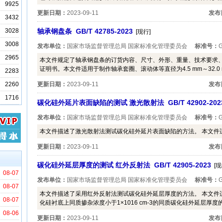
9925
更新日期：
2023-09-11
发布
3432
3028
轴承钢盘条 GB/T 42785-2023
[现行]
3008
发布单位：
国家市场监督管理总局 国家标准化管理委员会
标准号：
G
2965
本文件规定了轴承钢盘条的订货内容、尺寸、外形、重量、技术要求
证明书。本文件适用于制作轴承套圈、滚动体等直径为4.5 mm～32.0 
2283
2260
更新日期：
2023-09-11
发布
1716
碳化硅外延片表面缺陷的测试 激光散射法 GB/T 42902-202
发布单位：
国家市场监督管理总局 国家标准化管理委员会
标准号：
G
本文件描述了激光散射法测试碳化硅外延片表面缺陷的方法。 本文件适
更新日期：
2023-09-11
发布
碳化硅外延层厚度的测试 红外反射法 GB/T 42905-2023
[现
08-07
发布单位：
国家市场监督管理总局 国家标准化管理委员会
标准号：
G
08-07
本文件描述了采用红外反射法测试碳化硅外延层厚度的方法。 本文件适用于
08-07
化硅衬底上同质掺杂浓度小于1×1016 cm-3的同质碳化硅外延层厚度的
08-06
更新日期：
2023-09-11
发布