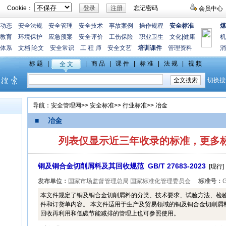
Cookie：
忘记密码
会员中心
动态
安全法规
安全管理
安全技术
事故案例
操作规程
安全标准
煤
教育
环境保护
应急预案
安全评价
工伤保险
职业卫生
文化
|
健康
机
体系
文档
|
论文
安全常识
工 程 师
安全文艺
培训课件
管理资料
消
导航：
安全管理网
>>
安全标准
>>
行业标准
>>
冶金
■ 冶金
列表仅显示近三年收录的标准，更多
铜及铜合金切削屑料及其回收规范 GB/T 27683-2023
[现行]
发布单位：
国家市场监督管理总局 国家标准化管理委员会
标准号：
G
本文件规定了铜及铜合金切削屑料的分类、技术要求、试验方法、检
件和订货单内容。 本文件适用于生产及贸易领域的铜及铜合金切削屑
回收再利用和低碳节能减排的管理上也可参照使用。