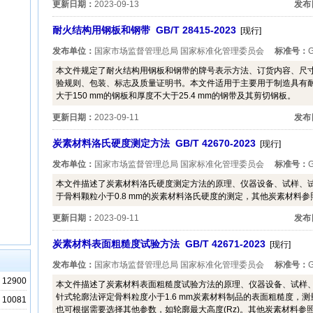
更新日期：
2023-09-13
发布
耐火结构用钢板和钢带 GB/T 28415-2023
[现行]
发布单位：
国家市场监督管理总局 国家标准化管理委员会
标准号：
G
本文件规定了耐火结构用钢板和钢带的牌号表示方法、订货内容、尺
验规则、包装、标志及质量证明书。本文件适用于主要用于制造具有
大于150 mm的钢板和厚度不大于25.4 mm的钢带及其剪切钢板。
更新日期：
2023-09-11
发布
炭素材料洛氏硬度测定方法 GB/T 42670-2023
[现行]
发布单位：
国家市场监督管理总局 国家标准化管理委员会
标准号：
G
本文件描述了炭素材料洛氏硬度测定方法的原理、仪器设备、试样、
于骨料颗粒小于0.8 mm的炭素材料洛氏硬度的测定，其他炭素材料参
更新日期：
2023-09-11
发布
炭素材料表面粗糙度试验方法 GB/T 42671-2023
[现行]
发布单位：
国家市场监督管理总局 国家标准化管理委员会
标准号：
G
12900
本文件描述了炭素材料表面粗糙度试验方法的原理、仪器设备、试样
针式轮廓法评定骨料粒度小于1.6 mm炭素材料制品的表面粗糙度，测
10081
也可根据需要选择其他参数，如轮廓最大高度(Rz)。其他炭素材料参