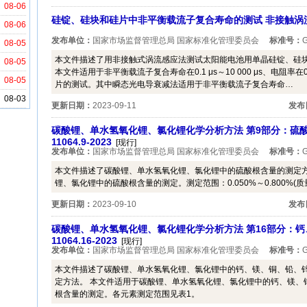
08-06
硅锭、硅块和硅片中非平衡载流子复合寿命的测试 非接触涡流感应法 
08-06
发布单位：
国家市场监督管理总局 国家标准化管理委员会
标准号：
G
08-05
本文件描述了用非接触式涡流感应法测试太阳能电池用单晶硅锭、硅
08-05
本文件适用于非平衡载流子复合寿命在0.1 μs～10 000 μs、电阻率在0.1
08-05
片的测试。其中瞬态光电导衰减法适用于非平衡载流子复合寿命…
08-03
更新日期：
2023-09-11
发布
碳酸锂、单水氢氧化锂、氯化锂化学分析方法 第9部分：硫酸根
11064.9-2023
[现行]
发布单位：
国家市场监督管理总局 国家标准化管理委员会
标准号：
G
本文件描述了碳酸锂、单水氢氧化锂、氯化锂中的硫酸根含量的测定方
锂、氯化锂中的硫酸根含量的测定。测定范围：0.050%～0.800%(质
更新日期：
2023-09-10
发布
碳酸锂、单水氢氧化锂、氯化锂化学分析方法 第16部分：钙
11064.16-2023
[现行]
发布单位：
国家市场监督管理总局 国家标准化管理委员会
标准号：
G
本文件描述了碳酸锂、单水氢氧化锂、氯化锂中的钙、镁、铜、铅、
定方法。 本文件适用于碳酸锂、单水氢氧化锂、氯化锂中的钙、镁、
根含量的测定。各元素测定范围见表1。