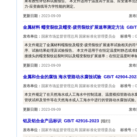
果有效性评估和试验报告。 本文件适用于温度高于室温、应变速率范围为10
力-应变曲线等力学性能的测定。
更新日期：
2023-09-09
发布
金属材料 蠕变裂纹及蠕变-疲劳裂纹扩展速率测定方法 GB/T 42
发布单位：
国家市场监督管理总局 国家标准化管理委员会
标准号：
G
本文件规定了金属材料蠕裂纹及蠕变-疲劳裂纹扩展速率试验相关的符
序、试验结果处理及试验报告。 本文件适用于在恒定温度时静态或准
接接头的蠕变裂纹起裂时间以及蠕变裂纹扩展速率；在恒定温度时单
更新日期：
2023-09-09
发布
金属和合金的腐蚀 海水管路动水腐蚀试验 GB/T 42904-202
发布单位：
国家市场监督管理总局 国家标准化管理委员会
标准号：
G
本文件规定了在天然海水或人工海水中控制流速、温度模拟管路动水腐
管状试样及管件等在天然海水或人工海水中进行的管路动水腐蚀试验
更新日期：
2023-09-09
发布
铝及铝合金产品标识 GB/T 42916-2023
[现行]
发布单位：
国家市场监督管理总局 国家标准化管理委员会
标准号：
G