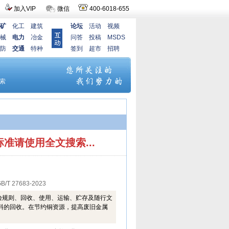
加入VIP
微信
400-6018-655
矿
化工
建筑
论坛
活动
视频
械
电力
冶金
问答
投稿
MSDS
防
交通
特种
签到
超市
招聘
标准请使用
全文搜索
...
B/T 27683-2023
验规则、回收、使用、运输、贮存及随行文
料的回收。在节约铜资源，提高废旧金属