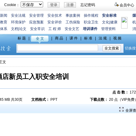
Cookie：
忘记密码
会员中心
新闻
安全法规
安全管理
安全技术
事故案例
操作规程
安全标准
煤
教育
环境保护
应急预案
安全评价
工伤保险
职业卫生
文化
|
健康
机
体系
文档
|
论文
安全常识
工 程 师
安全文艺
培训课件
管理资料
消
>正文
酒店新员工入职安全培训
点 击 数：
172
.45 MB 共30页
文档格式：
PPT
下载点数：
20 点（VIP免费
全屏