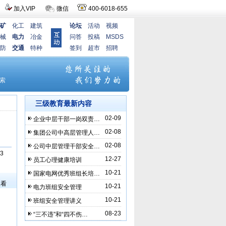
加入VIP
微信
400-6018-655
矿
化工
建筑
论坛
活动
视频
械
电力
冶金
问答
投稿
MSDS
防
交通
特种
签到
超市
招聘
三级教育最新内容
02-09
企业中层干部一岗双责…
02-08
集团公司中高层管理人…
02-08
公司中层管理干部安全…
3
12-27
员工心理健康培训
）
10-21
国家电网优秀班组长培…
查看
10-21
电力班组安全管理
10-21
班组安全管理讲义
08-23
“三不违”和“四不伤…