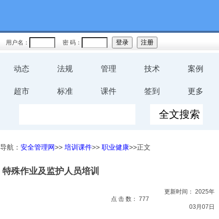
教育
规程
用户名：
密 码：
预案
动态
法规
管理
技术
案例
评价
超市
标准
课件
签到
更多
工伤
职业卫
导航：
安全管理网
>>
培训课件
>>
职业健康
>>正文
生
特殊作业及监护人员培训
环保
更新时间：
2025年
健康
点 击 数：
777
03月07日
体系