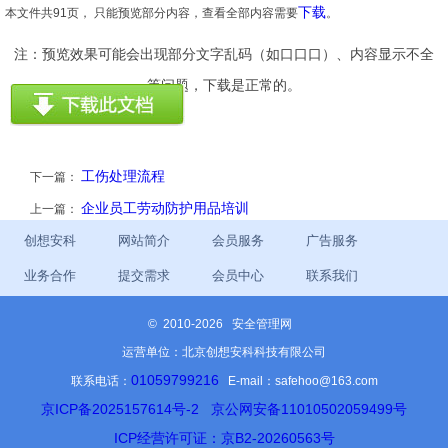
下载
本文件共91页， 只能预览部分内容，查看全部内容需要
。
注：预览效果可能会出现部分文字乱码（如口口口）、内容显示不全
等问题，下载是正常的。
工伤处理流程
下一篇：
企业员工劳动防护用品培训
上一篇：
创想安科
网站简介
会员服务
广告服务
业务合作
提交需求
会员中心
联系我们
©
2010-2026 安全管理网
运营单位：北京创想安科科技有限公司
01059799216
联系电话：
E-mail：safehoo@163.com
京ICP备2025157614号-2
京公网安备11010502059499号
ICP经营许可证：京B2-20260563号