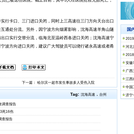
岙实行卡口、三门进口关闭，同时上三高速往三门方向天台出口
金互通处分流。另外，因宁波方向烟雾影响，沈海高速羊角山隧
国
南出口实行交替分流，临海北至温岭西各进口关闭；沈海高速宁
20
所宁波方向进口关闭，建议广大驾驶员可以绕行诸永高速或者甬
河北
20
安徽
广西
江西
下一篇：
哈尔滨一超市发生事故多人受伤入院
中国
Tag:
.
沈海高速
台州
济宁
事故调查报告
3死16伤
调查报告