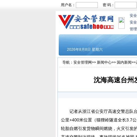
用户名：
密 码：
安全
安全
管理
导航：
安全管理网
>>
新闻中心
>>
国内新闻
>
沈海高速台州发
记者从浙江省公安厅高速交警总队台州
公里+400米位置（猫狸岭隧道全长3.
轮胎自燃引发货物瞬间燃烧，火灾引发的
高速交警到达现场，事故现场36名被困