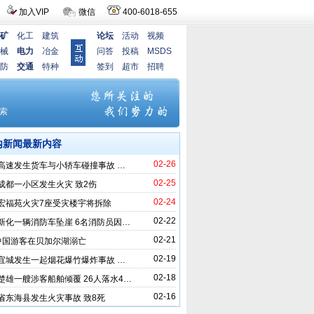
加入VIP
微信
400-6018-655
矿
化工
建筑
论坛
活动
视频
械
电力
冶金
问答
投稿
MSDS
防
交通
特种
签到
超市
招聘
内新闻最新内容
02-26
高速发生货车与小轿车碰撞事故 …
02-25
成都一小区发生火灾 致2伤
02-24
宏福苑火灾7座受灾楼宇将拆除
02-22
新化一辆消防车坠崖 6名消防员因…
02-21
中国游客在贝加尔湖溺亡
02-19
宜城发生一起烟花爆竹爆炸事故 …
02-18
楚雄一艘涉客船舶倾覆 26人落水4…
02-16
省东海县发生火灾事故 致8死