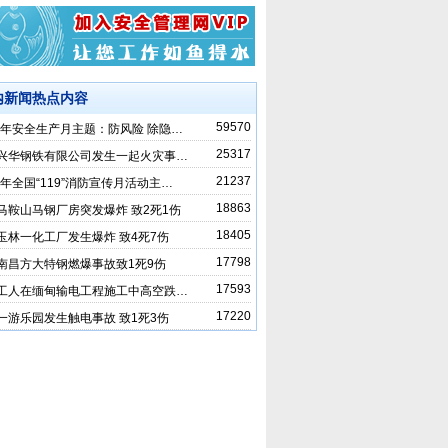
内新闻热点内容
59570
19年安全生产月主题：防风险 除隐…
25317
兴华钢铁有限公司发生一起火灾事…
21237
18年全国“119”消防宣传月活动主…
18863
马鞍山马钢厂房突发爆炸 致2死1伤
18405
玉林一化工厂发生爆炸 致4死7伤
17798
南昌方大特钢燃爆事故致1死9伤
17593
工人在缅甸输电工程施工中高空跌…
17220
一游乐园发生触电事故 致1死3伤