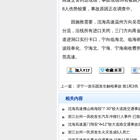
8人伤势较重，事故原因正在调查中。
因施救需要，沈海高速温州方向吴
分流，沿线所有进口关闭，三门方向甬
道进洞口实行卡口，宁向临海北、临海
波段奉化、宁海北、宁海、宁海南收费
莞高速。
上一篇：
济宁一游乐园发生触电事故 致1死3伤
相关内容
沈海高速佛山南海段“7·30”较大道路交通
浙江台州一高校发生汽车冲撞行人事件 已致
沈海高速厦门翔安“4•12”较大道路交通事故
浙江台州一民房发生火灾造成6人死亡
沈海高速发生重大交通事故 已致11死19伤