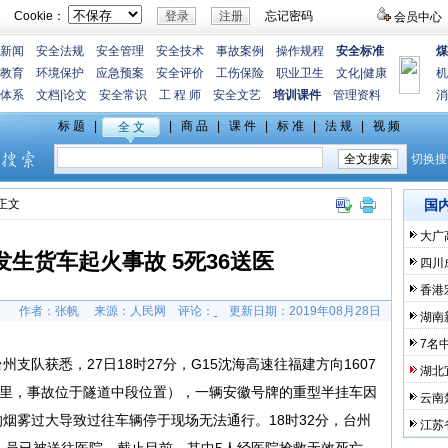
Cookie：
忘记密码
会员中心
新闻
安全法规
安全管理
安全技术
事故案例
操作规程
安全标准
煤
教育
环境保护
应急预案
安全评价
工伤保险
职业卫生
文化
|
健康
机
体系
文档
|
论文
安全常识
工 程 师
安全文艺
培训课件
管理资料
消
>正文
国
大广
生货车起火事故 5死36送医
四川
香港
作者：张帆 来源：人民网
评论：
更新日期：
2019年08月28日
湖南
7名
支队获悉，27日18时27分，G15沈海高速往福建方向1607
湖北
7公里，事故位于隧道中段位置），一辆安徽号牌的重型半挂车因
云南
烟雾过大导致过往车辆停于现场无法通行。18时32分，台州
江苏
人员已被送往医院。截止目前，其中5人经医院抢救无效死亡，