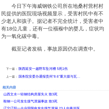
今日下午海威钢铁公司所在地桑村营村村
民提供的医院现场视频显示，受害村民中有不
少老人和孩子。据记者不完全统计，受害者中
有18位儿童，还有一位襁褓中的婴儿，症状均
为一氧化碳中毒。
截至记者发稿，事故原因仍在调查中。
陕西延安一越野车坠河槽 5死1伤
下一篇：
国务院安委办通报贵州“8.6”重大煤与瓦…
上一篇：
相关内容
山西文水一轻钢结构房屋失火 致3死
鞍钢一公司发生煤气泄漏事故 致3死
辽宁辽阳一企业因限电发生煤气泄漏 23人中毒送医