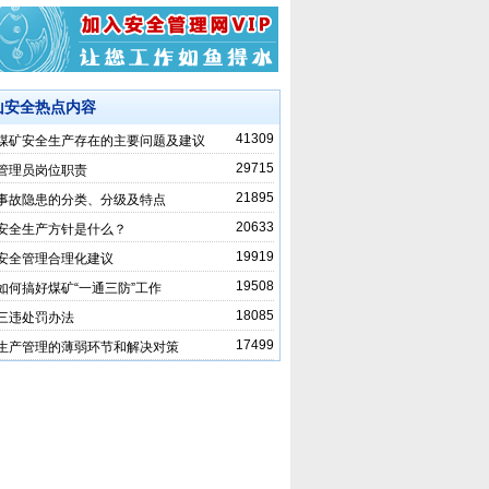
山安全热点内容
41309
煤矿安全生产存在的主要问题及建议
29715
管理员岗位职责
21895
事故隐患的分类、分级及特点
20633
安全生产方针是什么？
19919
安全管理合理化建议
19508
如何搞好煤矿“一通三防”工作
18085
三违处罚办法
17499
生产管理的薄弱环节和解决对策