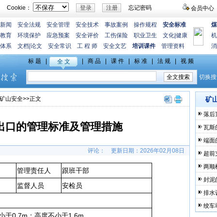
Cookie：
忘记密码
会员中心
新闻
安全法规
安全管理
安全技术
事故案例
操作规程
安全标准
煤
教育
环境保护
应急预案
安全评价
工伤保险
职业卫生
文化
|
健康
机
体系
文档
|
论文
安全常识
工 程 师
安全文艺
培训课件
管理资料
消
矿山安全
>>正文
矿
落后
出口的管理标准及管理措施
瓦斯
端面
评论：
更新日期：
2026年02月08日
超前
两顺
管理责任人
跟班干部
封泥
监督人员
安检员
排水
绞车
于0.7m；高度不小于1.6m。