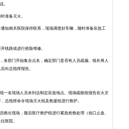
电话。
随时准备灭火。
并通知相关医院保持联系，现场调度好车辆，随时准备应急工
断开线路或进行抢险维修。
制定地点，各部门开始集合点名，确定部门是否有人员疏漏。线长将人
总后向总指挥报告。
清点，发现一名现场人员未到达制定应急地点。现场疏散组报告在火灾
时，总指挥命令现场灭火组及救援组进行救护。
现场将人员救出现场，随后医疗救护组进行紧急抢救处理（创口止血、
送往医院。