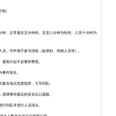
空地）
五分钟，正常逃生五分钟内、五至八分钟为轻伤、八至十分钟为
便人员，可申请不参与演练（如孕妇、伤病人员等）。
喊、避免引起不必要的警慌。
意外事件发生。
人在集合地点负责指挥，引导列队。
觉，选择离你最近的安全出口疏散。
位进行列队并进行人员清点。
长清点人数并向演习总指挥汇报。