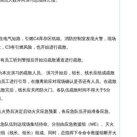
由于发生电气短路，引燃C4库存区纸箱。消防控制室发现火警，现场
，C3有引燃风险，也开始进行疏散。
场所有员工听到警报后开始沿疏散通道进行疏散。
为本次演习的疏散人员。 演习开始后，组长、线长应组成疏散
的员工进行引导，在撤离前应对现场确认是否还有人员。在疏散
疏散完后，线长应关闭防火门。各队伍疏散时间不得大于5分
源。
，确认火势后决定启动火灾应急预案，各应急队伍开始准备应急。
各应急队伍到达现场集结待命。分别由应急救援组（ME）、灭火
散组（线长、组长）组成。同时，总指挥下令命令救援组断开火