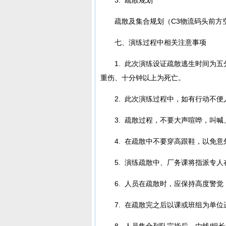
疏散及集合规划（C3物流码头前方
七、演练过程中相关注意事项
1. 此次演练设证疏散逃生时间为
重伤、十分钟以上为死亡。
2. 此次演练过程中，如有行动不
3. 疏散过程，不要大声喧哗，叫
4. 在疏散中不要穿高跟鞋，以免
5. 演练疏散中、厂务课将指派专
6. 人员在疏散时，应保持高度警
7. 在疏散完之后以课或班组为单
8. 人员集合列队完毕后，由线/组