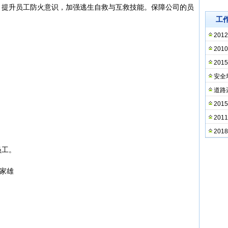
，提升员工防火意识，加强逃生自救与互救技能。保障公司的员
工
20
20
20
安全
道路
20
20
20
员工。
家雄