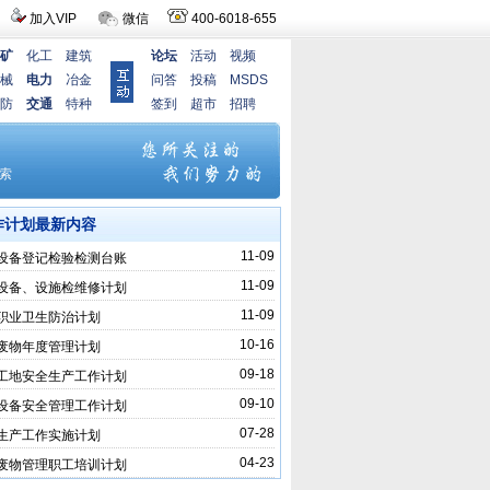
加入VIP
微信
400-6018-655
矿
化工
建筑
论坛
活动
视频
械
电力
冶金
问答
投稿
MSDS
防
交通
特种
签到
超市
招聘
作计划最新内容
11-09
设备登记检验检测台账
11-09
设备、设施检维修计划
11-09
职业卫生防治计划
10-16
废物年度管理计划
09-18
工地安全生产工作计划
09-10
设备安全管理工作计划
07-28
生产工作实施计划
04-23
废物管理职工培训计划