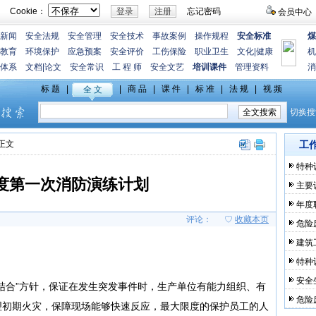
Cookie：
忘记密码
会员中心
新闻
安全法规
安全管理
安全技术
事故案例
操作规程
安全标准
煤
教育
环境保护
应急预案
安全评价
工伤保险
职业卫生
文化
|
健康
机
体系
文档
|
论文
安全常识
工 程 师
安全文艺
培训课件
管理资料
消
>正文
工
特种
年度第一次消防演练计划
主要
年度
评论：
♡
收藏本页
危险
建筑
特种
安全
结合”方针，保证在发生突发事件时，生产单位有能力组织、有
危险
理初期火灾，保障现场能够快速反应，最大限度的保护员工的人