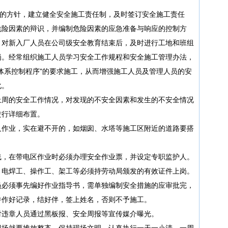
的方针，建立健全安全施工责任制，及时签订安全施工责任
危险因素的辩识，并编制危险因素的应急准备与响应的控制方
，对新入厂人员在公司级安全教育结束后，及时进行工地和班组
岗。经常组织施工人员学习安全工作规程和安全施工管理办法，
体系控制程序"的要求施工，从而增强施工人员及管理人员的安
化。
周的安全工作情况，对发现的不安全因素和发生的不安全情况
进行详细布置。
作业，实在避不开的，如烟囱、水塔等施工区附近的道路要搭
，在带电区作业时必须办理安全作业票，并设定专职监护人。
电焊工、操作工、架工等必须持劳动局颁发的有效证件上岗。
必须事先编好作业指导书，需单独编制安全措施的应审批完，
并作好记录，结好伴，签上姓名，否则不予施工。
违章人员通过黑板报、安全周报等宣传媒介曝光。
场就要堆放整齐，保持现场文明，认真执行一天一小清，一周