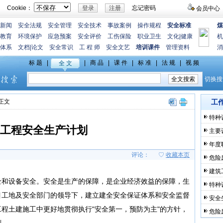
Cookie：
忘记密码
会员中心
新闻
安全法规
安全管理
安全技术
事故案例
操作规程
安全标准
煤
教育
环境保护
应急预案
安全评价
工伤保险
职业卫生
文化
|
健康
机
体系
文档
|
论文
安全常识
工 程 师
安全文艺
培训课件
管理资料
消
>正文
工
特种
工程安全生产计划
主要
年度
评论：
♡
收藏本页
危险
建筑
全和设备安全。安全是生产的保障，是企业经济效益的保障，生
特种
目工地及安全部门的领导下，建立建全安全保证体系和安全监督
安全
程土建施工中更好地贯彻执行"安全第一，预防为主"的方针，
危险
划。