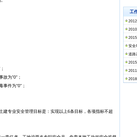
工
20
20
20
安全
道路
20
"；
20
故为"0"；
20
事件为"0"；
；
建专业安全管理目标是：实现以上6条目标，各项指标不超
。
一责任者，工地设两名专职安全员，负责本施工处的安全监督