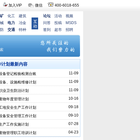
加入VIP
微信
400-6018-655
矿
化工
建筑
论坛
活动
视频
械
电力
冶金
问答
投稿
MSDS
防
交通
特种
签到
超市
招聘
作计划最新内容
11-09
设备登记检验检测台账
11-09
设备、设施检维修计划
11-09
职业卫生防治计划
10-16
废物年度管理计划
09-18
工地安全生产工作计划
09-10
设备安全管理工作计划
07-28
生产工作实施计划
04-23
废物管理职工培训计划