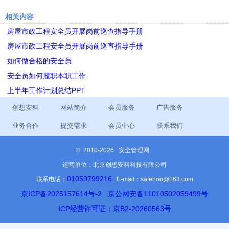
相关内容
房屋市政工程安全员开展岗前巡查指导手册
房屋市政工程安全员开展岗前巡查指导手册
如何做合格的安全员
安全员如何履职本职工作
上半年工作计划总结PPT
创想安科
网站简介
会员服务
广告服务
业务合作
提交需求
会员中心
联系我们
©
2010-2026 安全管理网
运营单位：北京创想安科科技有限公司
01059799216
联系电话：
E-mail：safehoo@163.com
京ICP备2025157614号-2
京公网安备11010502059499号
ICP经营许可证：京B2-20260563号