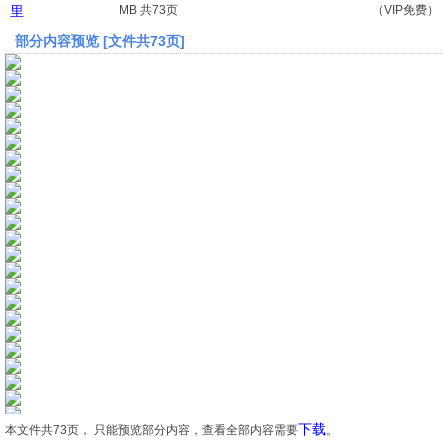
里
MB 共73页
（VIP免费）
部分内容预览 [文件共73页]
文档
论文
常识
工程师
文艺
视频
下载
本文件共73页， 只能预览部分内容，查看全部内容需要
。