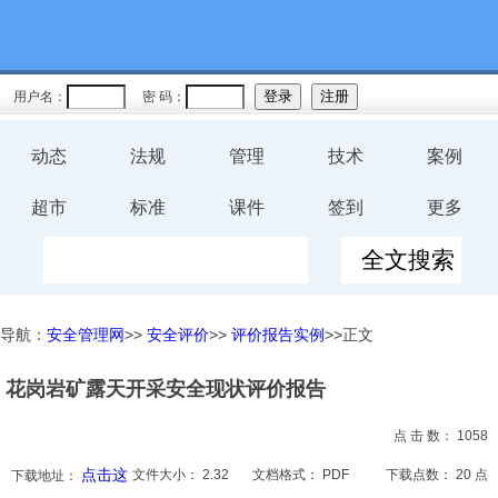
教育
规程
用户名：
密 码：
预案
动态
法规
管理
技术
案例
评价
超市
标准
课件
签到
更多
工伤
职业卫
导航：
安全管理网
>>
安全评价
>>
评价报告实例
>>正文
生
花岗岩矿露天开采安全现状评价报告
环保
点 击 数：
1058
健康
点击这
文件大小：
2.32
文档格式：
PDF
下载点数：
20 点
下载地址：
体系