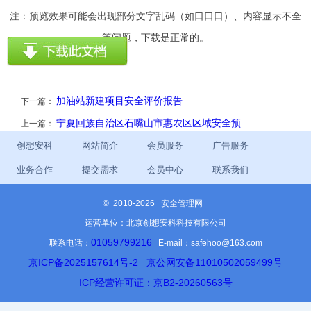
注：预览效果可能会出现部分文字乱码（如口口口）、内容显示不全
等问题，下载是正常的。
加油站新建项目安全评价报告
下一篇：
宁夏回族自治区石嘴山市惠农区区域安全预…
上一篇：
创想安科
网站简介
会员服务
广告服务
业务合作
提交需求
会员中心
联系我们
©
2010-2026 安全管理网
运营单位：北京创想安科科技有限公司
01059799216
联系电话：
E-mail：safehoo@163.com
京ICP备2025157614号-2
京公网安备11010502059499号
ICP经营许可证：京B2-20260563号