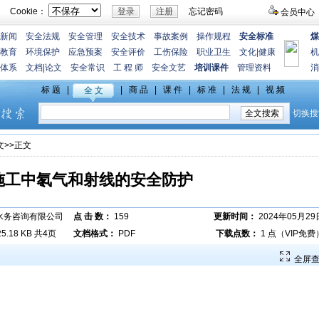
Cookie：
忘记密码
会员中心
新闻
安全法规
安全管理
安全技术
事故案例
操作规程
安全标准
煤
教育
环境保护
应急预案
安全评价
工伤保险
职业卫生
文化
|
健康
机
体系
文档
|
论文
安全常识
工 程 师
安全文艺
培训课件
管理资料
消
文
>>正文
施工中氡气和射线的安全防护
水务咨询有限公司
点 击 数：
159
更新时间：
2024年05月29
25.18 KB 共4页
文档格式：
PDF
下载点数：
1 点（VIP免费
全屏