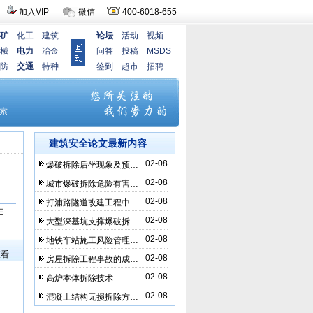
加入VIP
微信
400-6018-655
矿
化工
建筑
论坛
活动
视频
械
电力
冶金
问答
投稿
MSDS
防
交通
特种
签到
超市
招聘
建筑安全论文最新内容
02-08
爆破拆除后坐现象及预…
02-08
城市爆破拆除危险有害…
02-08
打浦路隧道改建工程中…
日
02-08
大型深基坑支撑爆破拆…
）
02-08
地铁车站施工风险管理…
查看
02-08
房屋拆除工程事故的成…
02-08
高炉本体拆除技术
02-08
混凝土结构无损拆除方…