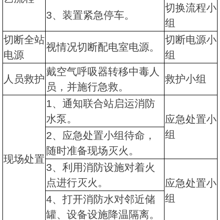
切换流程小
3、装置紧急停车。
组
切断全站
切断电源小
视情况切断配电室电源。
电源
组
戴空气呼吸器转移中毒人
人员救护
救护小组
员，并施行急救。
1、通知联合站启运消防
水泵。
应急处置小
组
2、应急处置小组待命，
随时准备现场灭火。
现场处置
3、利用消防设施对着火
点进行灭火。
应急处置小
组
4、打开消防水对邻近储
罐、设备设施降温隔离。