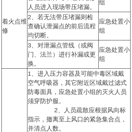
组
人员进入现场带压堵漏。
2、若无法带压堵漏则检
着火点维
应急处置小
查确认泄漏点的前后流程
修
组
均切断。
3、对泄漏点管线（或阀
应急处置小
门、法兰）进行补漏或更
组
换。
1、进入压力容器及可能中毒区域戴
空气呼吸器，其它附近区域戴过滤式
防毒面具，应急处置小组的灭火人员
须穿防护服。
2、人员疏散应根据风向标
指示，撤离至上风口的紧急集合点，
并清点人数。