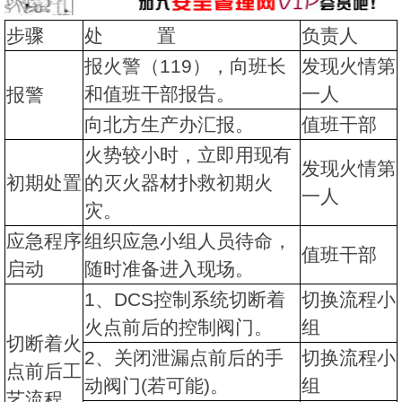
步骤
处 置
负责人
报火警（119），向班长
发现火情第
和值班干部报告。
一人
报警
向北方生产办汇报。
值班干部
火势较小时，立即用现有
发现火情第
初期处置
的灭火器材扑救初期火
一人
灾。
应急程序
组织应急小组人员待命，
值班干部
启动
随时准备进入现场。
1、DCS控制系统切断着
切换流程小
火点前后的控制阀门。
组
切断着火
2、关闭泄漏点前后的手
切换流程小
点前后工
动阀门(若可能)。
组
艺流程