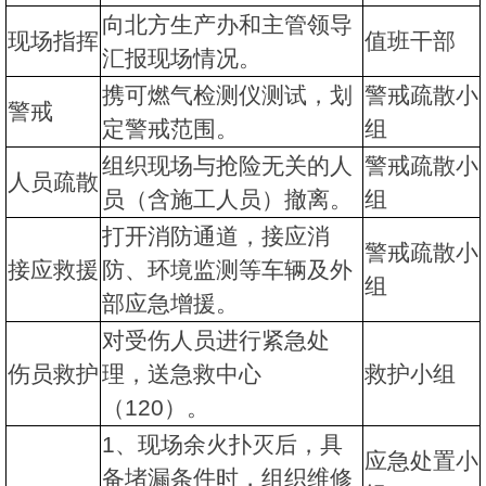
向北方生产办和主管领导
现场指挥
值班干部
汇报现场情况。
携可燃气检测仪测试，划
警戒疏散小
警戒
定警戒范围。
组
组织现场与抢险无关的人
警戒疏散小
人员疏散
员（含施工人员）撤离。
组
打开消防通道，接应消
警戒疏散小
接应救援
防、环境监测等车辆及外
组
部应急增援。
对受伤人员进行紧急处
伤员救护
理，送急救中心
救护小组
（120）。
1、现场余火扑灭后，具
应急处置小
备堵漏条件时，组织维修