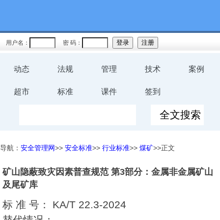
用户名：
密 码：
动态
法规
管理
技术
案例
超市
标准
课件
签到
导航：
安全管理网
>>
安全标准
>>
行业标准
>>
煤矿
>>正文
矿山隐蔽致灾因素普查规范 第3部分：金属非金属矿山
及尾矿库
标 准 号：
KA/T 22.3-2024
替代情况：