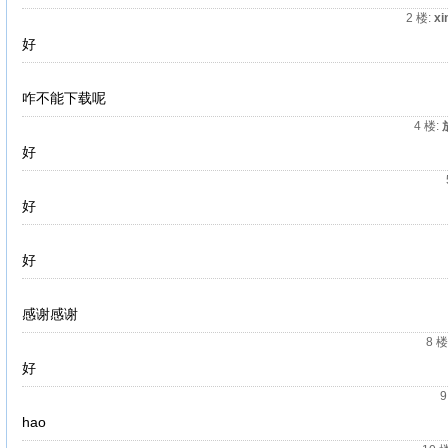
2 楼
:
xi
好
咋不能下载呢
4 楼
:
好
好
好
感谢感谢
8 楼
好
9
hao