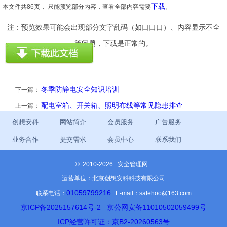
下载
本文件共86页， 只能预览部分内容，查看全部内容需要
。
注：预览效果可能会出现部分文字乱码（如口口口）、内容显示不全
等问题，下载是正常的。
冬季防静电安全知识培训
下一篇：
配电室箱、开关箱、照明布线等常见隐患排查
上一篇：
创想安科
网站简介
会员服务
广告服务
业务合作
提交需求
会员中心
联系我们
©
2010-2026 安全管理网
运营单位：北京创想安科科技有限公司
01059799216
联系电话：
E-mail：safehoo@163.com
京ICP备2025157614号-2
京公网安备11010502059499号
ICP经营许可证：京B2-20260563号