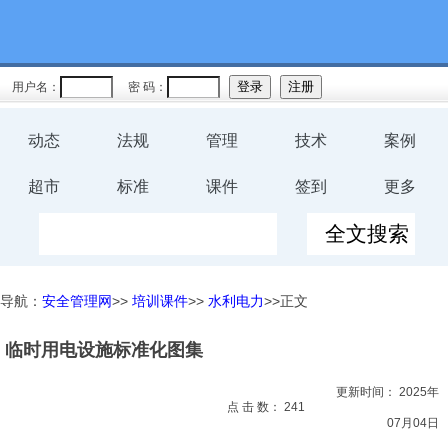
教育
规程
用户名：
密 码：
预案
动态
法规
管理
技术
案例
评价
超市
标准
课件
签到
更多
工伤
职业卫
导航：
安全管理网
>>
培训课件
>>
水利电力
>>正文
生
临时用电设施标准化图集
环保
更新时间：
2025年
健康
点 击 数：
241
07月04日
体系