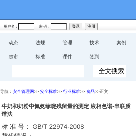
用户名：
密 码：
动态
法规
管理
技术
案例
超市
标准
课件
签到
导航：
安全管理网
>>
安全标准
>>
行业标准
>>
食品
>>正文
牛奶和奶粉中氮氨菲啶残留量的测定 液相色谱-串联质
谱法
标 准 号：
GB/T 22974-2008
替代情况：