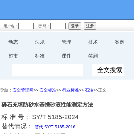
用户名：
密 码：
动态
法规
管理
技术
案例
超市
标准
课件
签到
导航：
安全管理网
>>
安全标准
>>
行业标准
>>
石油
>>正文
砾石充填防砂水基携砂液性能测定方法
标 准 号：
SY/T 5185-2024
替代情况：
替代 SY/T 5185-2016