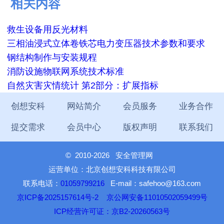
相关内容
救生设备用反光材料
三相油浸式立体卷铁芯电力变压器技术参数和要求
钢结构制作与安装规程
消防设施物联网系统技术标准
自然灾害灾情统计 第2部分：扩展指标
创想安科
网站简介
会员服务
业务合作
提交需求
会员中心
版权声明
联系我们
©
2010-2026 安全管理网
运营单位：北京创想安科科技有限公司
联系电话：
01059799216
E-mail：safehoo@163.com
京ICP备2025157614号-2
京公网安备11010502059499号
ICP经营许可证：京B2-20260563号