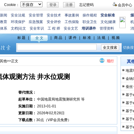
Cookie：
忘记密码
会员中心
新闻
安全法规
安全管理
安全技术
事故案例
操作规程
安全标准
煤
教育
环境保护
应急预案
安全评价
工伤保险
职业卫生
文化
|
健康
机
体系
文档
|
论文
安全常识
工 程 师
安全文艺
培训课件
管理资料
消
其他
>>正文
现行
其
地震
流体观测方法 井水位观测
金纳
蚕丝
替代情况：
基于
起草单位：
中国地震局地震预测研究所 等
基于
实施日期：
2013-01-01
基于
更新日期：
2026年02月28日
基于
下载点数：
30点（VIP会员免费）
基于