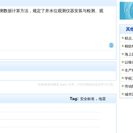
测数据计算方法，规定了井水位观测仪器安装与检测、观
其
糕点
棉纺
海上
以噪
生产
学校
*本标准来自网友 lswnx 分享，只作为网友的交流学习之用。
劳动
城市
Tag:
.
安全标准
地震