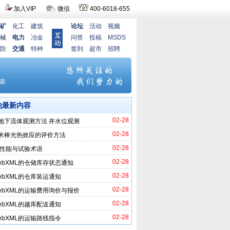
加入VIP
微信
400-6018-655
矿
化工
建筑
论坛
活动
视频
械
电力
冶金
问答
投稿
MSDS
防
交通
特种
签到
超市
招聘
他最新内容
02-28
地下流体观测方法 井水位观测
02-28
米棒光热效应的评价方法
02-28
 性能与试验术语
02-28
ebXML的仓储库存状态通知
02-28
ebXML的仓库装运通知
02-28
ebXML的运输费用询价与报价
02-28
ebXML的越库配送通知
02-28
ebXML的运输路线指令