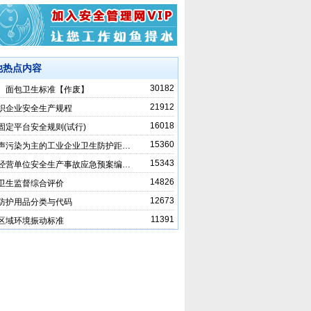
他热点内容
30182
、面包卫生标准【作废】
21912
织企业安全生产规程
16018
固定平台安全规则(试行)
15360
声污染为主的工业企业卫生防护距…
15343
经营单位安全生产事故应急预案编…
14826
卫生监督综合评价
12673
防护用品分类与代码
11391
区域环境振动标准