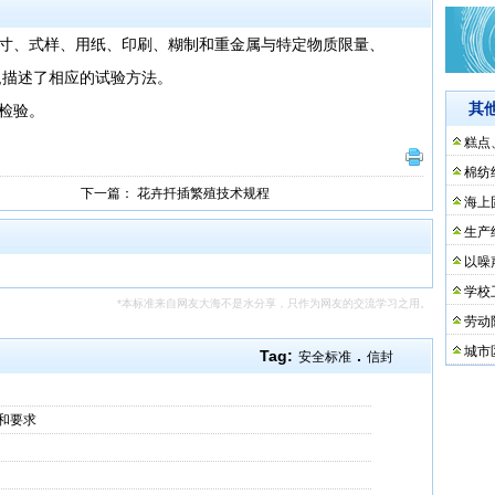
寸、式样、用纸、印刷、糊制和重金属与特定物质限量、
,描述了相应的试验方法。
其
检验。
糕点
棉纺
下一篇：
花卉扦插繁殖技术规程
海上
生产
以噪
学校
*本标准来自网友大海不是水分享，只作为网友的交流学习之用。
劳动
城市
Tag:
.
安全标准
信封
和要求