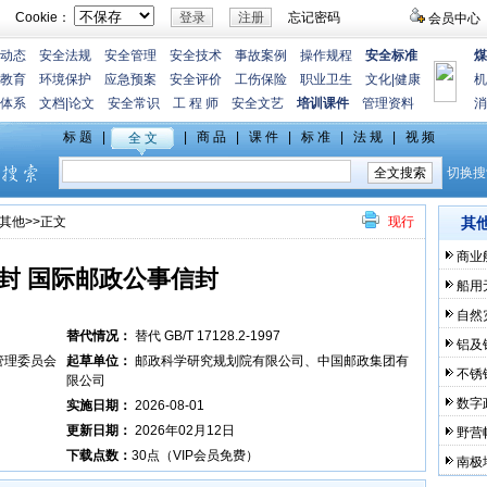
Cookie：
忘记密码
会员中心
动态
安全法规
安全管理
安全技术
事故案例
操作规程
安全标准
煤
教育
环境保护
应急预案
安全评价
工伤保险
职业卫生
文化
|
健康
机
体系
文档
|
论文
安全常识
工 程 师
安全文艺
培训课件
管理资料
消
其他
>>正文
现行
其
商业
封 国际邮政公事信封
船用
自然
替代情况：
替代 GB/T 17128.2-1997
铝及
管理委员会
起草单位：
邮政科学研究规划院有限公司、中国邮政集团有
不锈
限公司
数字
实施日期：
2026-08-01
更新日期：
2026年02月12日
野营
下载点数：
30点（VIP会员免费）
南极地