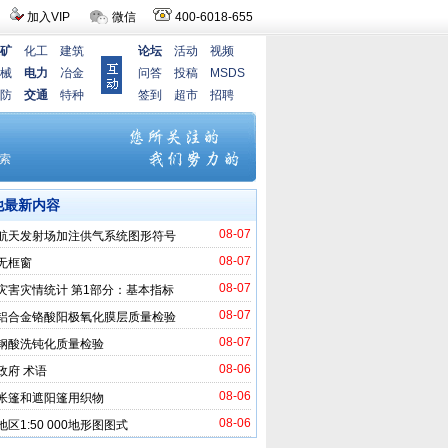
加入VIP
微信
400-6018-655
矿
化工
建筑
论坛
活动
视频
械
电力
冶金
问答
投稿
MSDS
防
交通
特种
签到
超市
招聘
他最新内容
08-07
航天发射场加注供气系统图形符号
08-07
无框窗
08-07
灾害灾情统计 第1部分：基本指标
08-07
铝合金铬酸阳极氧化膜层质量检验
08-07
钢酸洗钝化质量检验
08-06
政府 术语
08-06
帐篷和遮阳篷用织物
08-06
区1:50 000地形图图式