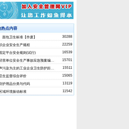
他热点内容
30288
、面包卫生标准【作废】
22259
织企业安全生产规程
16539
固定平台安全规则(试行)
15701
经营单位安全生产事故应急预案编…
15511
声污染为主的工业企业卫生防护距…
15065
卫生监督综合评价
13119
防护用品分类与代码
11542
区域环境振动标准