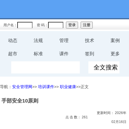
教育
规程
用户名：
密 码：
预案
动态
法规
管理
技术
案例
评价
超市
标准
课件
签到
更多
工伤
职业卫
导航：
安全管理网
>>
培训课件
>>
职业健康
>>正文
生
手部安全10原则
环保
更新时间：
2026年
健康
点 击 数：
261
02月16日
体系