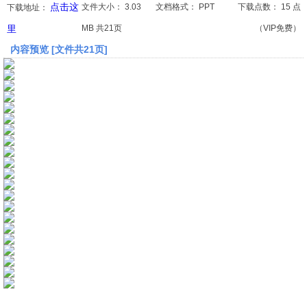
点击这
文件大小：
3.03
文档格式：
PPT
下载点数：
15 点
下载地址：
里
MB 共21页
（VIP免费）
文档
内容预览 [文件共21页]
论文
常识
工程师
文艺
视频