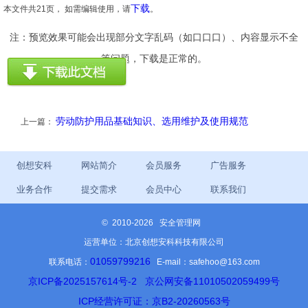
下载
本文件共21页， 如需编辑使用，请
。
注：预览效果可能会出现部分文字乱码（如口口口）、内容显示不全
等问题，下载是正常的。
劳动防护用品基础知识、选用维护及使用规范
上一篇：
创想安科
网站简介
会员服务
广告服务
业务合作
提交需求
会员中心
联系我们
©
2010-2026 安全管理网
运营单位：北京创想安科科技有限公司
01059799216
联系电话：
E-mail：safehoo@163.com
京ICP备2025157614号-2
京公网安备11010502059499号
ICP经营许可证：京B2-20260563号