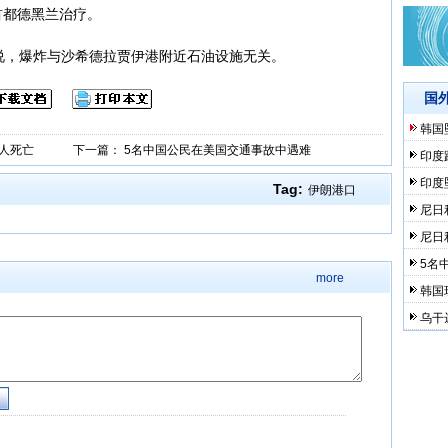
首都德黑兰治疗。
说，爆炸与沙希德拉贾伊港附近石油设施无关。
国
韩国
6人死亡
下一篇：
5名中国公民在美国交通事故中遇难
印度
印度
Tag:
伊朗港口
尼日
尼日
5名
more
韩国
乌干