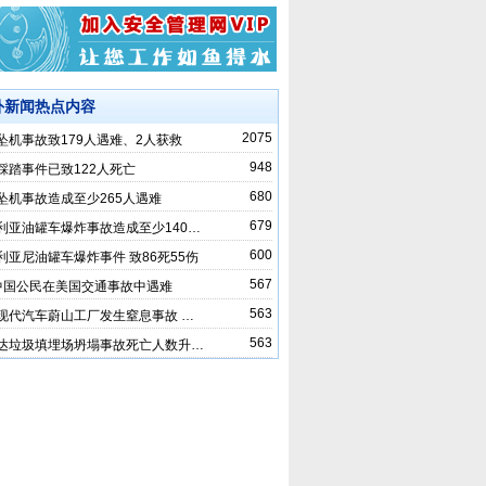
外新闻热点内容
2075
坠机事故致179人遇难、2人获救
948
踩踏事件已致122人死亡
680
坠机事故造成至少265人遇难
679
利亚油罐车爆炸事故造成至少140…
600
利亚尼油罐车爆炸事件 致86死55伤
567
中国公民在美国交通事故中遇难
563
现代汽车蔚山工厂发生窒息事故 …
563
达垃圾填埋场坍塌事故死亡人数升…