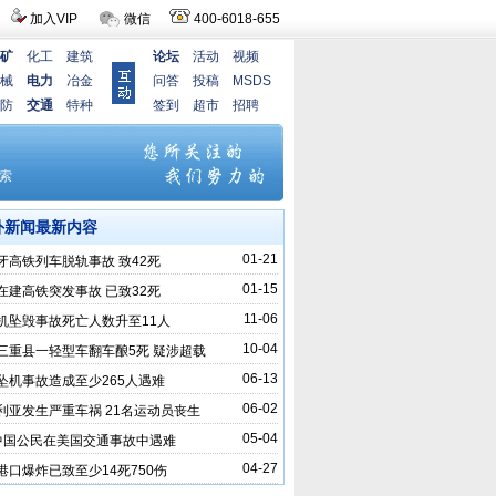
加入VIP
微信
400-6018-655
矿
化工
建筑
论坛
活动
视频
械
电力
冶金
问答
投稿
MSDS
防
交通
特种
签到
超市
招聘
外新闻最新内容
01-21
牙高铁列车脱轨事故 致42死
01-15
在建高铁突发事故 已致32死
11-06
机坠毁事故死亡人数升至11人
10-04
三重县一轻型车翻车酿5死 疑涉超载
06-13
坠机事故造成至少265人遇难
06-02
利亚发生严重车祸 21名运动员丧生
05-04
中国公民在美国交通事故中遇难
04-27
港口爆炸已致至少14死750伤