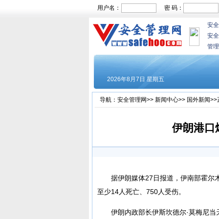
用户名：
密 码：
安全
安全
管理
导航：
安全管理网
>>
新闻中心
>>
国外新闻
>
伊朗港口爆
据伊朗媒体27日报道，伊南部霍尔
至少14人死亡、750人受伤。
伊朗内政部长伊斯坎德尔·莫梅尼当