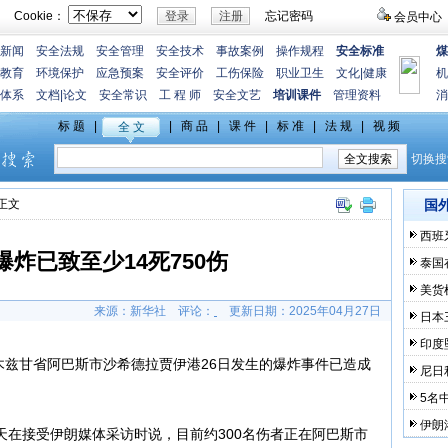
Cookie：
忘记密码
会员中心
新闻
安全法规
安全管理
安全技术
事故案例
操作规程
安全标准
煤
教育
环境保护
应急预案
安全评价
工伤保险
职业卫生
文化
|
健康
机
体系
文档
|
论文
安全常识
工 程 师
安全文艺
培训课件
管理资料
消
>正文
国
西班
炸已致至少14死750伤
泰国
美货
来源：新华社
评论：
更新日期：
2025年04月27日
日本
印度
木兹甘省阿巴斯市沙希德拉贾伊港26日发生的爆炸事件已造成
尼日
5名
伊朗
天在接受伊朗媒体采访时说，目前约300名伤者正在阿巴斯市