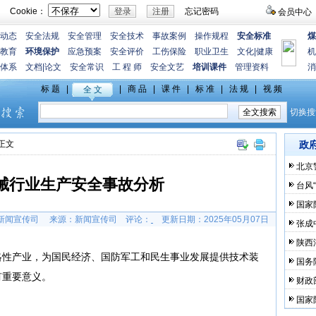
Cookie：
忘记密码
会员中心
动态
安全法规
安全管理
安全技术
事故案例
操作规程
安全标准
煤
教育
环境保护
应急预案
安全评价
工伤保险
职业卫生
文化
|
健康
机
体系
文档
|
论文
安全常识
工 程 师
安全文艺
培训课件
管理资料
消
>正文
政
北京
机械行业生产安全事故分析
台风
国家
新闻宣传司 来源：新闻宣传司
评论：
更新日期：
2025年05月07日
张成
陕西
略性产业，为国民经济、国防军工和民生事业发展提供技术装
国务
有重要意义。
财政
国家