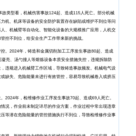
事故类型看，机械伤害事故124起、造成115人死亡。部分机械
压力机、机床等设备的安全防护装置存在缺陷或维护不到位等问
器人、机械臂等自动化、智能化设备的大规模推广应用，人机交
和管控不到位，给安全生产工作带来新的挑战。
控。2024年，铸造和金属切削加工工序发生事故80起、造成
面凝壳、汤勺撞人等熔炼设备本质安全措施失控，违规拆除防
位，违规进入机械臂工作区域，导致铸造事故频发。机械电气设
效或缺失、危险能量未进行有效管控，容易导致机械卷入或挤压
2024年，检维修作业工序发生事故70起、造成69人死亡。
的情况，作业前未制定详尽的作业方案，作业过程中常出现违章
液压等潜在危险能量的管控措施执行不到位，导致检维修作业事
容忽视。新能源动力锂电池在机械行业得到快速、广泛应用，特