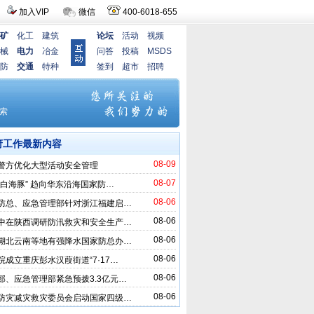
加入VIP
微信
400-6018-655
矿
化工
建筑
论坛
活动
视频
械
电力
冶金
问答
投稿
MSDS
防
交通
特种
签到
超市
招聘
府工作最新内容
08-09
警方优化大型活动安全管理
08-07
“白海豚” 趋向华东沿海国家防…
08-06
防总、应急管理部针对浙江福建启…
08-06
中在陕西调研防汛救灾和安全生产…
08-06
湖北云南等地有强降水国家防总办…
08-06
院成立重庆彭水汉葭街道“7·17…
08-06
部、应急管理部紧急预拨3.3亿元…
08-06
防灾减灾救灾委员会启动国家四级…