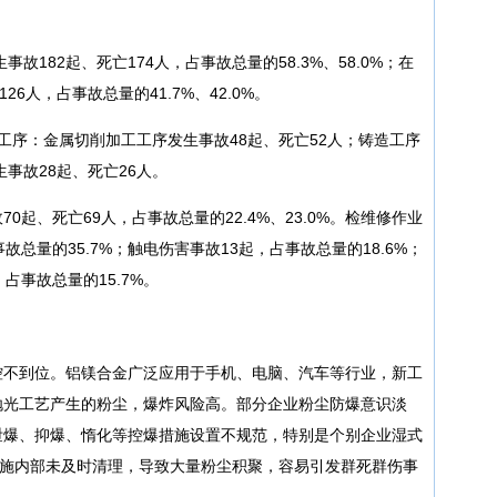
事故182起、死亡174人，占事故总量的58.3%、58.0%；在
6人，占事故总量的41.7%、42.0%。
工序：金属切削加工工序发生事故48起、死亡52人；铸造工序
生事故28起、死亡26人。
0起、死亡69人，占事故总量的22.4%、23.0%。检维修作业
总量的35.7%；触电伤害事故13起，占事故总量的18.6%；
占事故总量的15.7%。
控不到位。铝镁合金广泛应用于手机、电脑、汽车等行业，新工
抛光工艺产生的粉尘，爆炸风险高。部分企业粉尘防爆意识淡
泄爆、抑爆、惰化等控爆措施设置不规范，特别是个别企业湿式
设施内部未及时清理，导致大量粉尘积聚，容易引发群死群伤事