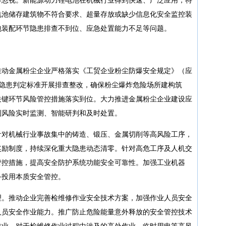
电池储存建筑物不符合要求、超量存放或缺少信息化安全监控装
包装配环节隐患排查不到位、应急处置能力不足等问题。
推动金属粉尘企业严格落实《工贸企业粉尘防爆安全规定》（应
故隐患判定标准开展排查整改，确保粉尘爆炸危险场所建构筑
关键环节风险管控措施落实到位。大力推进金属粉尘企业建设应
到风险实时监测、智能研判和及时处置。
针对机械行业事故集中的铸造、锻压、金属切削等高风险工序，
奖励制度，持续深化重大隐患动态清零。针对高危工序及人机交
管控措施，提高安全防护系统功能安全可靠性。加强工业机器
备投用本质安全管控。
理。推动企业完善检维修作业安全技术方案，加强作业人员安全
人员安全作业能力。推广防止危险能量意外释放的安全管控技术
作业。对于检维修作业过程中涉及的高处作业、临时用电等高风