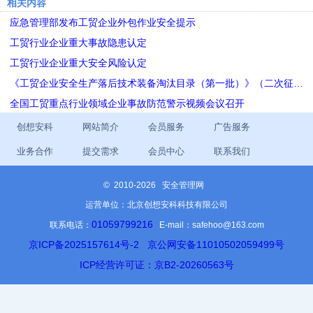
相关内容
应急管理部发布工贸企业外包作业安全提示
工贸行业企业重大事故隐患认定
工贸行业企业重大安全风险认定
《工贸企业安全生产落后技术装备淘汰目录（第一批）》（二次征…
全国工贸重点行业领域企业事故防范警示视频会议召开
创想安科
网站简介
会员服务
广告服务
业务合作
提交需求
会员中心
联系我们
©
2010-2026 安全管理网
运营单位：北京创想安科科技有限公司
01059799216
联系电话：
E-mail：safehoo@163.com
京ICP备2025157614号-2
京公网安备11010502059499号
ICP经营许可证：京B2-20260563号