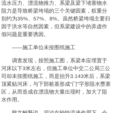
流水压力、漂流物推力、系梁及梁下堵塞物水
阻力是导致桥梁垮塌的三个关键因素，权重分
别约为35%、57%、8%。虽然桥梁垮塌主要归
因于洪水等自然因素，但系梁建设中的弄虚作
假问题是重要诱因。
——施工单位未按图纸施工
调查发现，按照施工图，系梁本应埋置于
河床以下3米左右，但施工单位中交二公局三公
司却未按图纸施工，而是抬升3.143米后，系梁
顶紧贴河床，与下部桩基形成“门”字形阻水壅塞
区，从而造成在漂流物大量出现时，加大了阻
水作用。
熊文解释说，泥沙在较快流速作用下，会