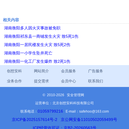
相关内容
湖南衡阳多人因火灾事故被免职
湖南衡阳祁东县一商铺发生火灾 致5死1伤
湖南衡阳一居民楼发生火灾 致5死2伤
湖南衡阳一小学生坠井死亡
湖南衡阳一化工厂发生爆炸 致2死1伤
创想安科
网站简介
会员服务
广告服务
业务合作
提交需求
会员中心
联系我们
©
2010-2026 安全管理网
运营单位：北京创想安科科技有限公司
01059799216
联系电话：
E-mail：safehoo@163.com
京ICP备2025157614号-2
京公网安备11010502059499号
ICP经营许可证：京B2-20260563号