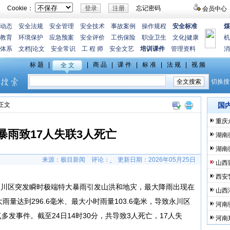
Cookie：
忘记密码
会员中心
动态
安全法规
安全管理
安全技术
事故案例
操作规程
安全标准
煤
教育
环境保护
应急预案
安全评价
工伤保险
职业卫生
文化
|
健康
机
体系
文档
|
论文
安全常识
工 程 师
安全文艺
培训课件
管理资料
消
>正文
国
重庆
暴雨致17人失联3人死亡
湖南
湖南
来源：极目新闻
评论：
更新日期：
2026年05月25日
山西
西安
市永川区突发瞬时极端特大暴雨引发山洪和地灾，最大降雨出现在
山西
量达到296.6毫米、最大小时雨量103.6毫米，导致永川区
河南
发事件。截至24日14时30分，共导致3人死亡，17人失
河南