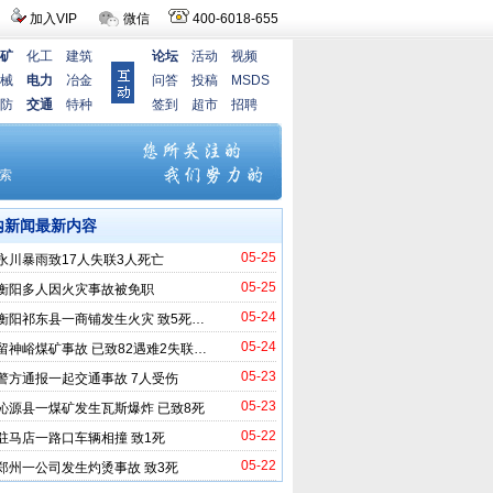
加入VIP
微信
400-6018-655
矿
化工
建筑
论坛
活动
视频
械
电力
冶金
问答
投稿
MSDS
防
交通
特种
签到
超市
招聘
内新闻最新内容
05-25
永川暴雨致17人失联3人死亡
05-25
衡阳多人因火灾事故被免职
05-24
衡阳祁东县一商铺发生火灾 致5死…
05-24
留神峪煤矿事故 已致82遇难2失联…
05-23
警方通报一起交通事故 7人受伤
05-23
沁源县一煤矿发生瓦斯爆炸 已致8死
05-22
驻马店一路口车辆相撞 致1死
05-22
郑州一公司发生灼烫事故 致3死