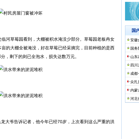
国
处临河草莓园看到，大棚被积水淹没少部分。草莓园老板冉女
安徽
多亩的大棚全被淹没，好在草莓已经采摘完，目前种植的是西
国务
部分，剩下的则已全泡水，损失达数万元。
山东
四川
成都
尖扎
内蒙
河北
龙大爷告诉记者，他今年已经70岁，上次看到这么严重的洪