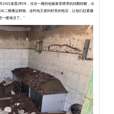
月24日凌晨2时许，住在一楼的他被家里喂养的鸡鹅吵醒，出
紧向二楼搬运财物。这时他又接到村里的电话，让他们赶紧撤
把一楼淹没了。”