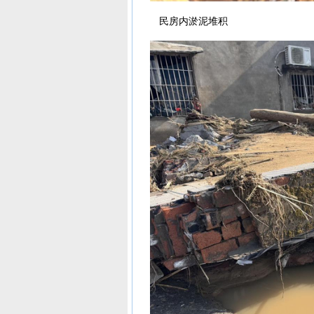
民房内淤泥堆积