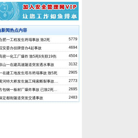
内新闻热点内容
5779
合肥一工程发生坍塌事故 致2死
4694
院安委办挂牌督办4起事故
4504
高密一化工厂爆炸 致5死6失联19伤
3132
凉山一在建高速隧道突发透水事故
2905
一在建工地发生塔吊坍塌事故 致5死
2773
黄河特大桥发生施工绳索断裂事故…
2695
古包钢一板材厂爆炸事故 已致2死…
2483
保定都衙隧道突发交通事故