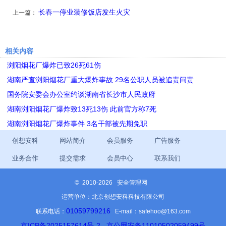
长春一停业装修饭店发生火灾
上一篇：
相关内容
浏阳烟花厂爆炸已致26死61伤
湖南严查浏阳烟花厂重大爆炸事故 29名公职人员被追责问责
国务院安委会办公室约谈湖南省长沙市人民政府
湖南浏阳烟花厂爆炸致13死13伤 此前官方称7死
湖南浏阳烟花厂爆炸事件 3名干部被先期免职
创想安科
网站简介
会员服务
广告服务
业务合作
提交需求
会员中心
联系我们
©
2010-2026 安全管理网
运营单位：北京创想安科科技有限公司
01059799216
联系电话：
E-mail：safehoo@163.com
京ICP备2025157614号-2
京公网安备11010502059499号